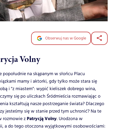
Obserwuj nas w Google
rycja Volny
ne popołudnie na skąpanym w słońcu Placu
ązkami mamy i aktorki, gdy tylko może stara się
sobą i "z miastem": wypić kieliszek dobrego wina,
óczymy się po uliczkach Śródmieścia rozmawiając o
czenia kształtują nasze postrzeganie świata? Dlaczego
 czy jesteśmy się w stanie przed tym uchronić? Na te
Patrycją Volny
 w rozmowie z
. Urodzona w
i, a do tego otoczona wyjątkowymi osobowościami: