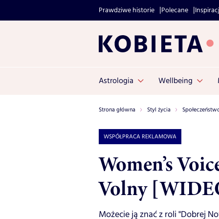
Prawdziwe historie
Polecane
Inspirac
Astrologia
Wellbeing
Strona główna
Styl życia
Społeczeństw
WSPÓŁPRACA REKLAMOWA
Women’s Voice
Volny [WIDE
Możecie ją znać z roli "Dobrej N