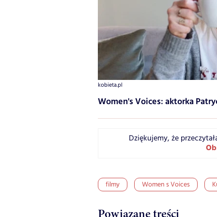
kobieta.pl
Women's Voices: aktorka Patr
Dziękujemy, że przeczytał
Ob
filmy
Women s Voices
K
Powiązane treści