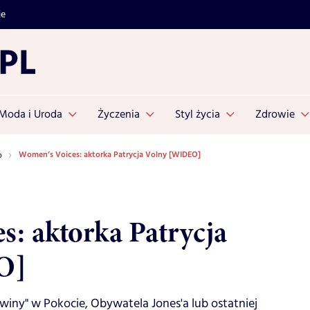
je
Moda i Uroda
Życzenia
Styl życia
Zdrowie
Women’s Voices: aktorka Patrycja Volny [WIDEO]
o
s: aktorka Patrycja
O]
owiny" w Pokocie, Obywatela Jones'a lub ostatniej