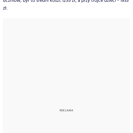
uczniów, był to średni koszt 1255 zł, a przy trójce dzieci - 1935
zł.