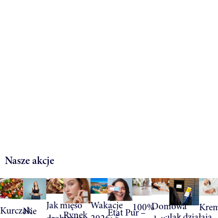
Nasze akcje
Jak mięso
Wakacje
Domowa
100%
Krem
Kurczak
Nie
Etat Pur –
Rynek
Jak działają