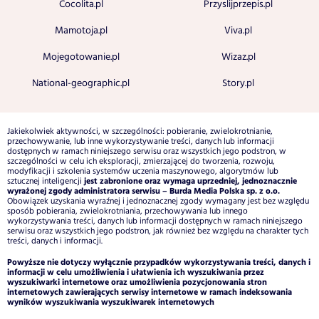
Cocolita.pl
Przyslijprzepis.pl
Mamotoja.pl
Viva.pl
Mojegotowanie.pl
Wizaz.pl
National-geographic.pl
Story.pl
Jakiekolwiek aktywności, w szczególności: pobieranie, zwielokrotnianie,
przechowywanie, lub inne wykorzystywanie treści, danych lub informacji
dostępnych w ramach niniejszego serwisu oraz wszystkich jego podstron, w
szczególności w celu ich eksploracji, zmierzającej do tworzenia, rozwoju,
modyfikacji i szkolenia systemów uczenia maszynowego, algorytmów lub
jest zabronione oraz wymaga uprzedniej, jednoznacznie
sztucznej inteligencji
wyrażonej zgody administratora serwisu – Burda Media Polska sp. z o.o.
Obowiązek uzyskania wyraźnej i jednoznacznej zgody wymagany jest bez względu
sposób pobierania, zwielokrotniania, przechowywania lub innego
wykorzystywania treści, danych lub informacji dostępnych w ramach niniejszego
serwisu oraz wszystkich jego podstron, jak również bez względu na charakter tych
treści, danych i informacji.
Powyższe nie dotyczy wyłącznie przypadków wykorzystywania treści, danych i
informacji w celu umożliwienia i ułatwienia ich wyszukiwania przez
wyszukiwarki internetowe oraz umożliwienia pozycjonowania stron
internetowych zawierających serwisy internetowe w ramach indeksowania
wyników wyszukiwania wyszukiwarek internetowych