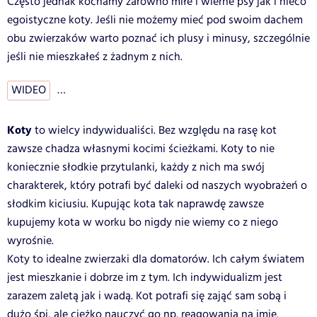
Często jednak kochamy zarówno miłe i wierne psy jak i nieco
egoistyczne koty. Jeśli nie możemy mieć pod swoim dachem
obu zwierzaków warto poznać ich plusy i minusy, szczególnie
jeśli nie mieszkałeś z żadnym z nich.
WIDEO
…
Koty
to wielcy indywidualiści. Bez względu na rasę kot
zawsze chadza własnymi kocimi ścieżkami. Koty to nie
koniecznie słodkie przytulanki, każdy z nich ma swój
charakterek, który potrafi być daleki od naszych wyobrażeń o
słodkim kiciusiu. Kupując kota tak naprawdę zawsze
kupujemy kota w worku bo nigdy nie wiemy co z niego
wyrośnie.
Koty to idealne zwierzaki dla domatorów. Ich całym światem
jest mieszkanie i dobrze im z tym. Ich indywidualizm jest
zarazem zaletą jak i wadą. Kot potrafi się zająć sam sobą i
dużo śpi, ale ciężko nauczyć go np. reagowania na imię.