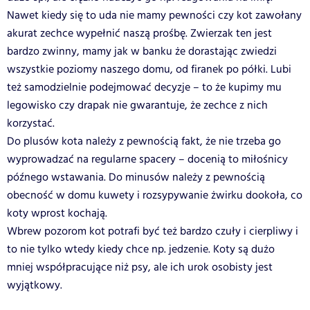
Nawet kiedy się to uda nie mamy pewności czy kot zawołany
akurat zechce wypełnić naszą prośbę. Zwierzak ten jest
bardzo zwinny, mamy jak w banku że dorastając zwiedzi
wszystkie poziomy naszego domu, od firanek po półki. Lubi
też samodzielnie podejmować decyzje – to że kupimy mu
legowisko czy drapak nie gwarantuje, że zechce z nich
korzystać.
Do plusów kota należy z pewnością fakt, że nie trzeba go
wyprowadzać na regularne spacery – docenią to miłośnicy
późnego wstawania. Do minusów należy z pewnością
obecność w domu kuwety i rozsypywanie żwirku dookoła, co
koty wprost kochają.
Wbrew pozorom kot potrafi być też bardzo czuły i cierpliwy i
to nie tylko wtedy kiedy chce np. jedzenie. Koty są dużo
mniej współpracujące niż psy, ale ich urok osobisty jest
wyjątkowy.