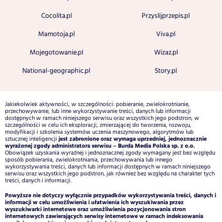
Cocolita.pl
Przyslijprzepis.pl
Mamotoja.pl
Viva.pl
Mojegotowanie.pl
Wizaz.pl
National-geographic.pl
Story.pl
Jakiekolwiek aktywności, w szczególności: pobieranie, zwielokrotnianie,
przechowywanie, lub inne wykorzystywanie treści, danych lub informacji
dostępnych w ramach niniejszego serwisu oraz wszystkich jego podstron, w
szczególności w celu ich eksploracji, zmierzającej do tworzenia, rozwoju,
modyfikacji i szkolenia systemów uczenia maszynowego, algorytmów lub
jest zabronione oraz wymaga uprzedniej, jednoznacznie
sztucznej inteligencji
wyrażonej zgody administratora serwisu – Burda Media Polska sp. z o.o.
Obowiązek uzyskania wyraźnej i jednoznacznej zgody wymagany jest bez względu
sposób pobierania, zwielokrotniania, przechowywania lub innego
wykorzystywania treści, danych lub informacji dostępnych w ramach niniejszego
serwisu oraz wszystkich jego podstron, jak również bez względu na charakter tych
treści, danych i informacji.
Powyższe nie dotyczy wyłącznie przypadków wykorzystywania treści, danych i
informacji w celu umożliwienia i ułatwienia ich wyszukiwania przez
wyszukiwarki internetowe oraz umożliwienia pozycjonowania stron
internetowych zawierających serwisy internetowe w ramach indeksowania