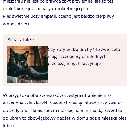
mieszaniu nie jest co prawda zbyt przyjemne, ale to też
uzależnione jest od rasy i konkretnego psa.
Pies świetnie uczy empatii, często jest bardzo cierpliwy
wobec dzieci.
Zobacz także
Czy koty widzą duchy? Te zwierzęta
mają szczególny dar. Jednych
przeraża, innych fascynuje
W przypadku obu zwierzaków częstym utrapieniem są
wszędobylskie kłaczki. Nawet chowając płaszcz czy sweter
do szafy one jakimś cudem i tak się na nim znajdą. Szczotka
do ubrań to obowiązkowy gadżet w domu gdzie mieszka pies
lub kot.