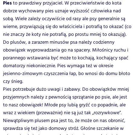
Pies
to prawdziwy przyjaciel. W przeciwieństwie do kota
dobrze wychowany pies uznaje wyższość człowieka nad
sobą. Wiele zależy oczywiście od rasy ale psy generalnie są
wierne, przywiązują się do właściciela i potrafią to okazać (co
nie znaczy że koty nie potrafią, po prostu mniej to okazują).
Do plusów, a zarazem minusów psa należy codzienny
obowiązek wyprowadzania go na spacery. Miłośnicy ruchu i
porannego wstawania być może to kochają, kochający spać
domatorzy niekoniecznie. Pies wymaga też w okresie
jesienno-zimowym czyszczenia łap, bo wnosi do domu błoto
czy śnieg.
Pies potrzebuje dużo uwagi i zabawy. Do obowiązków mniej
przyjemnych należy z pewnością sprzątanie po psie, ale jest
to nasz obowiązek! Młode psy lubią gryźć co popadnie, ale
wraz z wiekiem (przeważnie) nie są już tak „rozrywkowe”.
Niewątpliwym plusem psa jest to, że może on nas obronić,
sprawdza się też jako domowy stróż. Głośne szczekanie w