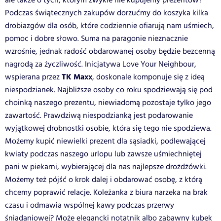
ale także o tych, którym zwykle nie kupujemy prezentów?
Podczas świątecznych zakupów dorzućmy do koszyka kilka
drobiazgów dla osób, które codziennie ofiarują nam uśmiech,
pomoc i dobre słowo. Suma na paragonie nieznacznie
wzrośnie, jednak radość obdarowanej osoby będzie bezcenną
nagrodą za życzliwość. Inicjatywa Love Your Neighbour,
TK Maxx
wspierana przez
, doskonale komponuje się z ideą
niespodzianek. Najbliższe osoby co roku spodziewają się pod
choinką naszego prezentu, niewiadomą pozostaje tylko jego
zawartość. Prawdziwą niespodzianką jest podarowanie
wyjątkowej drobnostki osobie, która się tego nie spodziewa.
Możemy kupić niewielki prezent dla sąsiadki, podlewającej
kwiaty podczas naszego urlopu lub zawsze uśmiechniętej
pani w piekarni, wybierającej dla nas najlepsze drożdżówki.
Możemy też pójść o krok dalej i obdarować osobę, z którą
chcemy poprawić relacje. Koleżanka z biura narzeka na brak
czasu i odmawia wspólnej kawy podczas przerwy
śniadaniowej? Może elegancki notatnik albo zabawny kubek