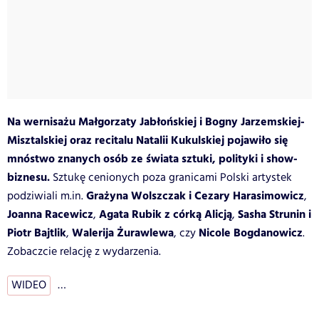
Na wernisażu Małgorzaty Jabłońskiej i Bogny Jarzemskiej-
Misztalskiej oraz recitalu Natalii Kukulskiej pojawiło się
mnóstwo znanych osób ze świata sztuki, polityki i show-
biznesu.
Sztukę cenionych poza granicami Polski artystek
Grażyna Wolszczak i Cezary Harasimowicz
podziwiali m.in.
,
Joanna Racewicz
Agata Rubik z córką Alicją
Sasha Strunin i
,
,
Piotr Bajtlik
Walerija Żurawlewa
Nicole Bogdanowicz
,
, czy
.
Zobaczcie relację z wydarzenia.
WIDEO
…