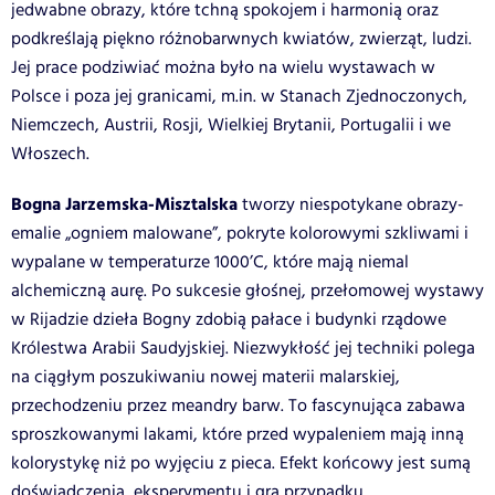
jedwabne obrazy, które tchną spokojem i harmonią oraz
podkreślają piękno różnobarwnych kwiatów, zwierząt, ludzi.
Jej prace podziwiać można było na wielu wystawach w
Polsce i poza jej granicami, m.in. w Stanach Zjednoczonych,
Niemczech, Austrii, Rosji, Wielkiej Brytanii, Portugalii i we
Włoszech.
Bogna Jarzemska-Misztalska
tworzy niespotykane obrazy-
emalie „ogniem malowane”, pokryte kolorowymi szkliwami i
wypalane w temperaturze 1000’C, które mają niemal
alchemiczną aurę. Po sukcesie głośnej, przełomowej wystawy
w Rijadzie dzieła Bogny zdobią pałace i budynki rządowe
Królestwa Arabii Saudyjskiej. Niezwykłość jej techniki polega
na ciągłym poszukiwaniu nowej materii malarskiej,
przechodzeniu przez meandry barw. To fascynująca zabawa
sproszkowanymi lakami, które przed wypaleniem mają inną
kolorystykę niż po wyjęciu z pieca. Efekt końcowy jest sumą
doświadczenia, eksperymentu i grą przypadku,