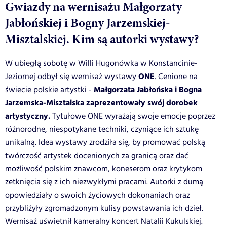
Gwiazdy na wernisażu Małgorzaty
Jabłońskiej i Bogny Jarzemskiej-
Misztalskiej. Kim są autorki wystawy?
W ubiegłą sobotę w Willi Hugonówka w Konstancinie-
ONE
Jeziornej odbył się wernisaż wystawy
. Cenione na
Małgorzata Jabłońska i Bogna
świecie polskie artystki -
Jarzemska-Misztalska zaprezentowały swój dorobek
artystyczny.
Tytułowe ONE wyrażają swoje emocje poprzez
różnorodne, niespotykane techniki, czyniące ich sztukę
unikalną. Idea wystawy zrodziła się, by promować polską
twórczość artystek docenionych za granicą oraz dać
możliwość polskim znawcom, koneserom oraz krytykom
zetknięcia się z ich niezwykłymi pracami. Autorki z dumą
opowiedziały o swoich życiowych dokonaniach oraz
przybliżyły zgromadzonym kulisy powstawania ich dzieł.
Wernisaż uświetnił kameralny koncert Natalii Kukulskiej.