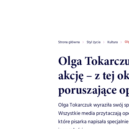
Ol
Strona główna
Styl życia
Kultura
Olga Tokarcz
akcję – z tej o
poruszające o
Olga Tokarczuk wyraziła swój s
Wszystkie media przytaczają op
które pisarka napisała specjalni