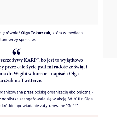
Olga Tokarczuk
się również
, która w mediach
stanowczy sprzeciw.
zcze żywy KARP”, bo jest to wyjątkowo
y przez cale życie psuł mi radość ze świąt i
ia do Wigilii w horror - napisała Olga
arczuk na Twitterze.
rganizowana przez polską organizację ekologiczną -
y noblistka zaangażowała się w akcję. W 2011 r. Olga
c krótkie opowiadanie zatytułowane "Gość".