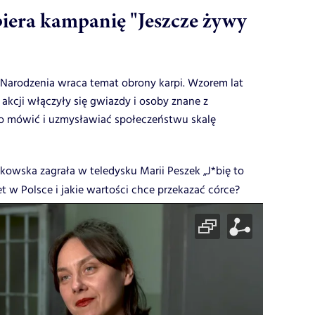
iera kampanię "Jeszcze żywy
 Narodzenia wraca temat obrony karpi. Wzorem lat
 akcji włączyły się gwiazdy i osoby znane z
no mówić i uzmysławiać społeczeństwu skalę
owska zagrała w teledysku Marii Peszek „J*bię to
et w Polsce i jakie wartości chce przekazać córce?