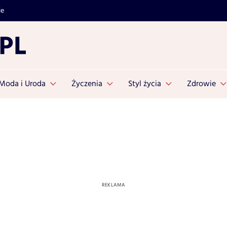
je
Moda i Uroda
Życzenia
Styl życia
Zdrowie