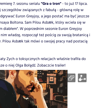
"Gra o tron"
remierę 7. sezonu serialu
- to już 17 lipca.
 szczegółów związanych z fabułą - główną rolę w
grywać Euron Greyjoy, a jego postać ma być jeszcze
amsaya Boltona. Sam Pilou Asbæk, który wciela się w
m diabłem". W poprzednim sezonie Euron Greyjoy
 nim władzę, rozpoczął też pościg za swoją bratanicą i
y. Pilou Asbæk tak mówi o swojej pracy nad postacią
gaty Zych o toksycznych relacjach właśnie trafiła do
ze o niej Olga Bołądź. Zobaczcie trailer!