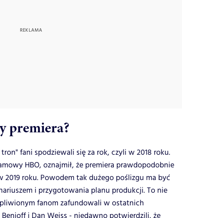
dy premiera?
ron" fani spodziewali się za rok, czyli w 2018 roku.
ramowy HBO, oznajmił, że premiera prawdopodobnie
- w 2019 roku. Powodem tak dużego poślizgu ma być
riuszem i przygotowania planu produkcji. To nie
erpliwionym fanom zafundowali w ostatnich
Benioff i Dan Weiss - niedawno potwierdzili, że