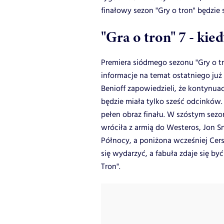
finałowy sezon "Gry o tron" będzie 
"Gra o tron" 7 - kie
Premiera siódmego sezonu "Gry o tro
informacje na temat ostatniego już 
Benioff zapowiedzieli, że kontynuac
będzie miała tylko sześć odcinków.
pełen obraz finału. W szóstym sez
wróciła z armią do Westeros, Jon S
Północy, a poniżona wcześniej Cer
się wydarzyć, a fabuła zdaje się by
Tron".