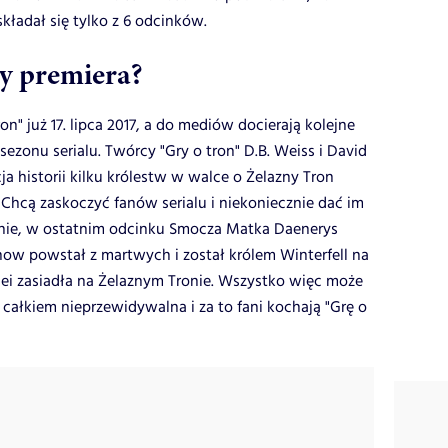
składał się tylko z 6 odcinków.
dy premiera?
n" już 17. lipca 2017, a do mediów docierają kolejne
sezonu serialu. Twórcy "Gry o tron" D.B. Weiss i David
ja historii kilku królestw w walce o Żelazny Tron
 Chcą zaskoczyć fanów serialu i niekoniecznie dać im
onie, w ostatnim odcinku Smocza Matka Daenerys
now powstał z martwych i został królem Winterfell na
sei zasiadła na Żelaznym Tronie. Wszystko więc może
ć całkiem nieprzewidywalna i za to fani kochają "Grę o