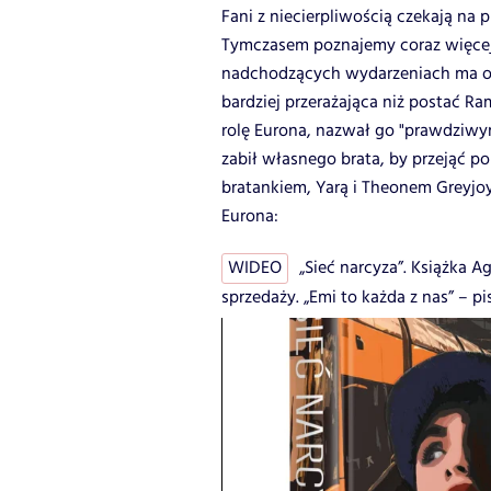
Fani z niecierpliwością czekają na p
Tymczasem poznajemy coraz więcej
nadchodzących wydarzeniach ma od
bardziej przerażająca niż postać R
rolę Eurona, nazwał go "prawdziwy
zabił własnego brata, by przejąć po
bratankiem, Yarą i Theonem Greyjo
Eurona:
WIDEO
„Sieć narcyza”. Książka A
sprzedaży. „Emi to każda z nas” – pis