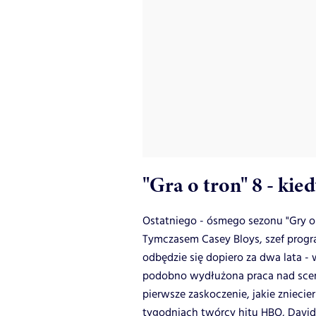
"Gra o tron" 8 - kie
Ostatniego - ósmego sezonu "Gry o t
Tymczasem Casey Bloys, szef prog
odbędzie się dopiero za dwa lata 
podobno wydłużona praca nad scena
pierwsze zaskoczenie, jakie znieci
tygodniach twórcy hitu HBO, David 