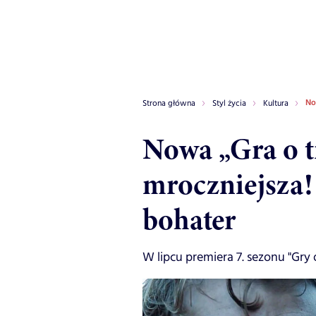
No
Strona główna
Styl życia
Kultura
Nowa „Gra o t
mroczniejsza
bohater
W lipcu premiera 7. sezonu "Gry