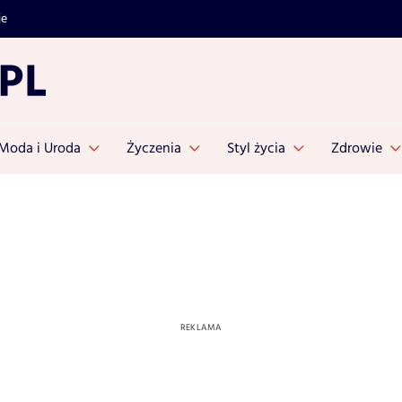
je
Moda i Uroda
Życzenia
Styl życia
Zdrowie