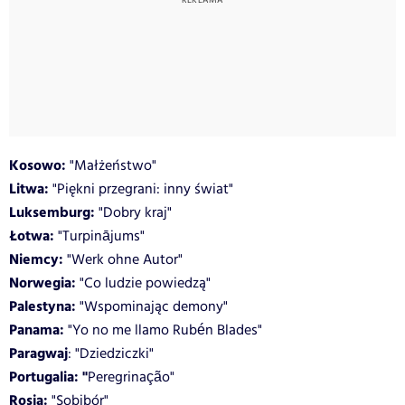
Kosowo:
"Małżeństwo"
Litwa:
"Piękni przegrani: inny świat"
Luksemburg:
"Dobry kraj"
Łotwa:
"Turpinājums"
Niemcy:
"Werk ohne Autor"
Norwegia:
"Co ludzie powiedzą"
Palestyna:
"Wspominając demony"
Panama:
"Yo no me llamo Rubén Blades"
Paragwaj
: "Dziedziczki"
Portugalia: "
Peregrinação"
Rosja:
"Sobibór"