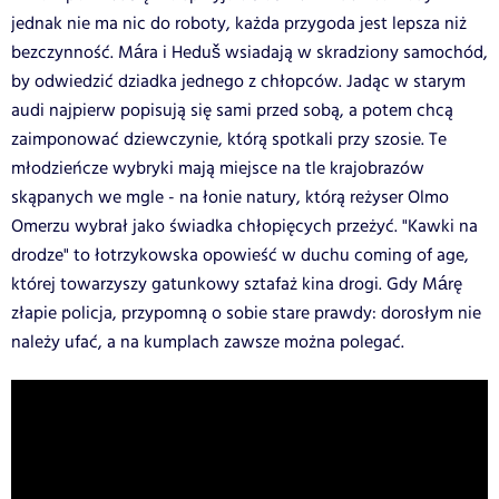
jednak nie ma nic do roboty, każda przygoda jest lepsza niż
bezczynność. Mára i Heduš wsiadają w skradziony samochód,
by odwiedzić dziadka jednego z chłopców. Jadąc w starym
audi najpierw popisują się sami przed sobą, a potem chcą
zaimponować dziewczynie, którą spotkali przy szosie. Te
młodzieńcze wybryki mają miejsce na tle krajobrazów
skąpanych we mgle - na łonie natury, którą reżyser Olmo
Omerzu wybrał jako świadka chłopięcych przeżyć. "Kawki na
drodze" to łotrzykowska opowieść w duchu coming of age,
której towarzyszy gatunkowy sztafaż kina drogi. Gdy Márę
złapie policja, przypomną o sobie stare prawdy: dorosłym nie
należy ufać, a na kumplach zawsze można polegać.