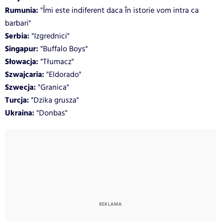
Rumunia:
"Îmi este indiferent daca în istorie vom intra ca
barbari"
Serbia:
"Izgrednici"
Singapur:
"Buffalo Boys"
Słowacja:
"Tłumacz"
Szwajcaria:
"Eldorado"
Szwecja:
"Granica"
Turcja:
"Dzika grusza"
Ukraina:
"Donbas"