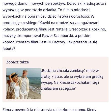
nowego domu i nowych perspektyw. Dzieciaki kradną auto i
wyruszają w podróż do dziadka. To film o młodości,
wybrykach na pograniczu dzieciństwa i dorosłości. W
produkcję czeskiego "Kawki na drodze" są zaangażowani
Polacy: producentką filmu jest Natalia Grzegorzek z Koskino,
muzykę skomponował Paweł Szamburski, a polskim
koproducentem filmu jest DI Factory. Jak prezentuje się
fabuła?
Zobacz także
„Rodzina chciała zamknąć mnie w
złotej klatce, ale ja wybrałam grecką
wyspę. Na Krecie zakochałam się i
znalazłam szczęście”
Zima z pewnością nie sprzyja ucieczkom z domu. Kiedy