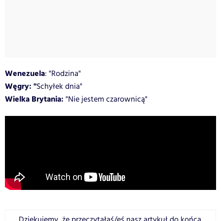
Wenezuela
: "Rodzina"
Węgry: "
Schyłek dnia"
Wielka Brytania:
"Nie jestem czarownicą"
Dziękujemy, że przeczytałaś/eś nasz artykuł do końca.