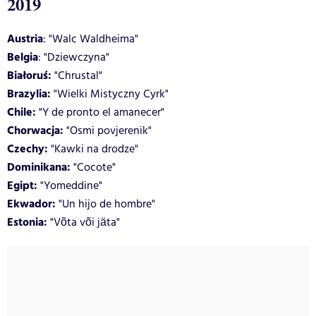
2019
Austria
: "Walc Waldheima"
Belgia
: "Dziewczyna"
Białoruś:
"Chrustal"
Brazylia:
"Wielki Mistyczny Cyrk"
Chile:
"Y de pronto el amanecer"
Chorwacja:
"Osmi povjerenik"
Czechy:
"Kawki na drodze"
Dominikana:
"Cocote"
Egipt:
"Yomeddine"
Ekwador:
"Un hijo de hombre"
Estonia:
"Võta või jäta"