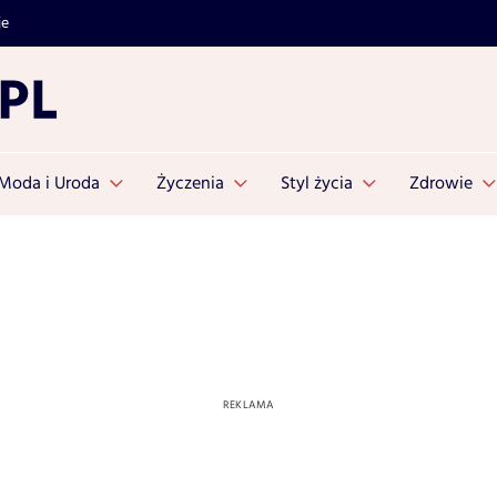
je
Moda i Uroda
Życzenia
Styl życia
Zdrowie