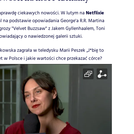
Netflixie
 naprawdę ciekawych nowości. W lutym na
al na podstawie opowiadania George'a R.R. Martina
 grozy "Velvet Buzzsaw" z Jakem Gyllenhaalem, Toni
wiadający o nawiedzonej galerii sztuki.
owska zagrała w teledysku Marii Peszek „J*bię to
et w Polsce i jakie wartości chce przekazać córce?