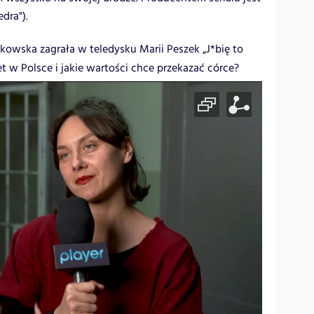
dra").
owska zagrała w teledysku Marii Peszek „J*bię to
et w Polsce i jakie wartości chce przekazać córce?