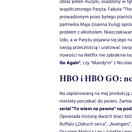
obraz pełen muzyki, osadzony w tę
współczesnego Paryża. Fabuła "The
prowadzonym przez byłego pianistę 
partnerka Maja (Joanna Kulig) opr
problem z alkoholem. Nieoczekiwan
Udo, a w Paryżu pojawia się jego na
swoją przeszłością i uratować sw
nowości na Netflix nie zabraknie te
Go Again"
, czy "Mandy'm" z Nicol
HBO i HBO GO: now
Na zaplanowaną na maj produkcją 
niestety poczekać do jesieni. Zami
serial "To wiem na pewno" na pod
Opowiada historię dwóch braci bli
Ruffalo (
„Odruch serca”, „Avengers
Oscarem Melissa Leo i Juliette Lew