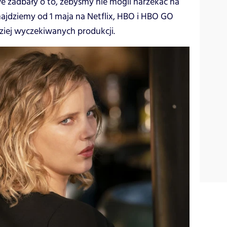
e zadbały o to, żebyśmy nie mogli narzekać na
najdziemy od 1 maja na Netflix, HBO i HBO GO
dziej wyczekiwanych produkcji.