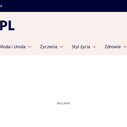
je
Moda i Uroda
Życzenia
Styl życia
Zdrowie