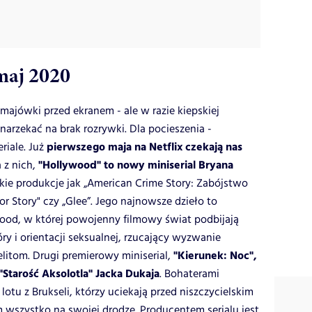
maj 2020
majówki przed ekranem - ale w razie kiepskiej
arzekać na brak rozrywki. Dla pocieszenia -
pierwszego maja na Netflix czekają nas
riale. Już
"Hollywood" to nowy miniserial Bryana
a z nich,
akie produkcje jak „American Crime Story: Zabójstwo
r Story" czy „Glee”. Jego najnowsze dzieło to
wood, w której powojenny filmowy świat podbijają
ry i orientacji seksualnej, rzucający wyzwanie
"Kierunek: Noc",
itom. Drugi premierowy miniserial,
"Starość Aksolotla" Jacka Dukaja
. Bohaterami
tu z Brukseli, którzy uciekają przed niszczycielskim
 wszystko na swojej drodze. Producentem serialu jest