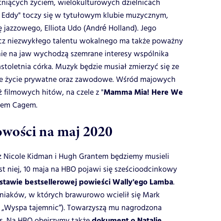
tniących życiem, wielokulturowych dzielnicach
 Eddy" toczy się w tytułowym klubie muzycznym,
jazzowego, Elliota Udo (André Holland). Jego
ócz niezwykłego talentu wokalnego ma także poważny
ie na jaw wychodzą szemrane interesy wspólnika
stoletnia córka. Muzyk będzie musiał zmierzyć się ze
oje życie prywatne oraz zawodowe. Wśród majowych
Mamma Mia! Here We
ż filmowych hitów, na czele z "
asem Cagem.
ości na maj 2020
z Nicole Kidman i Hugh Grantem będziemy musieli
ast niej, 10 maja na HBO pojawi się sześcioodcinkowy
stawie bestsellerowej powieści Wally'ego Lamba
.
źniaków, w których brawurowo wcielił się Mark
”, „Wyspa tajemnic”). Towarzyszą mu nagrodzona
dokument o Natalie
is. Na HBO obejrzymy także