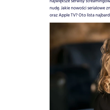
największe serwisy streamingow
nudę. Jakie nowości serialowe z
oraz Apple TV? Oto lista najbar