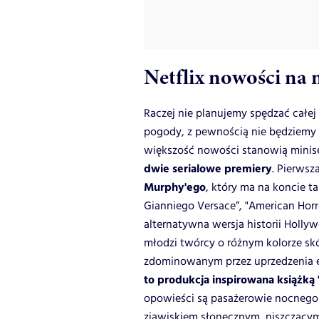
Netflix nowości na 
Raczej nie planujemy spędzać całej 
pogody, z pewnością nie będziemy n
większość nowości stanowią minise
dwie serialowe premiery
. Pierwsz
Murphy'ego
, który ma na koncie t
Gianniego Versace”, "American Horro
alternatywna wersja historii Holly
młodzi twórcy o różnym kolorze skó
zdominowanym przez uprzedzenia el
to produkcja inspirowana książką 
opowieści są pasażerowie nocnego lo
zjawiskiem słonecznym, niszczącym