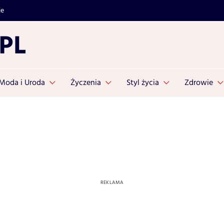
je
Moda i Uroda
Życzenia
Styl życia
Zdrowie