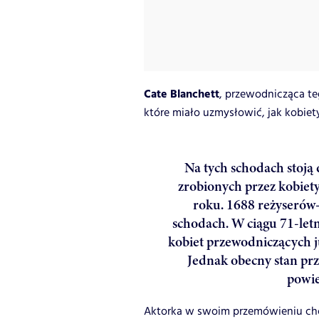
Cate Blanchett
, przewodnicząca t
które miało uzmysłowić, jak kobie
Na tych schodach stoją d
zrobionych przez kobiet
roku. 1688 reżyserów
schodach. W ciągu 71-letni
kobiet przewodniczących ju
Jednak obecny stan prze
powie
Aktorka w swoim przemówieniu chcia