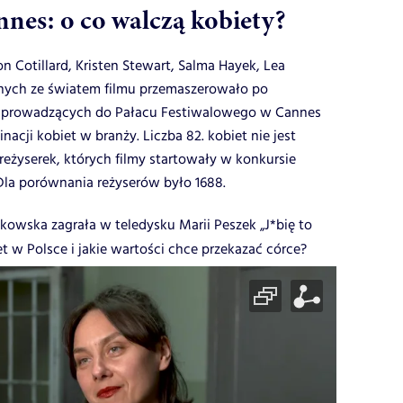
nnes: o co walczą kobiety?
on Cotillard, Kristen Stewart, Salma Hayek, Lea
anych ze światem filmu przemaszerowało po
 prowadzących do Pałacu Festiwalowego w Cannes
cji kobiet w branży. Liczba 82. kobiet nie jest
reżyserek, których filmy startowały w konkursie
Dla porównania reżyserów było 1688.
owska zagrała w teledysku Marii Peszek „J*bię to
et w Polsce i jakie wartości chce przekazać córce?