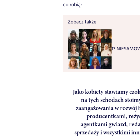
co robią:
Zobacz także
13 NIESAMOWI
Jako kobiety stawiamy czo
na tych schodach stoimy
zaangażowania w rozwój b
producentkami, reżys
agentkami gwiazd, red
sprzedaży i wszystkimi in