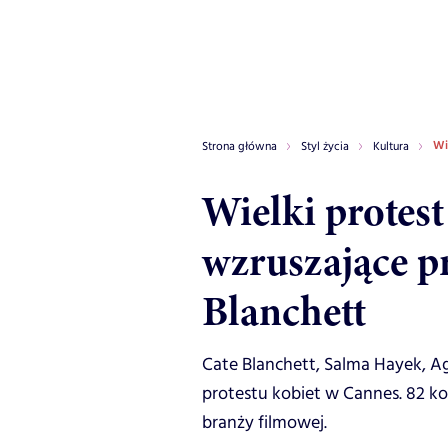
Wi
Strona główna
Styl życia
Kultura
Wielki protes
wzruszające p
Blanchett
Cate Blanchett, Salma Hayek, Ag
protestu kobiet w Cannes. 82 k
branży filmowej.