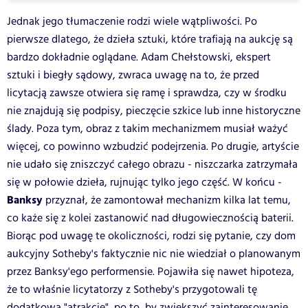
Jednak jego tłumaczenie rodzi wiele wątpliwości. Po
pierwsze dlatego, że dzieła sztuki, które trafiają na aukcję są
bardzo dokładnie oglądane. Adam Chełstowski, ekspert
sztuki i biegły sądowy, zwraca uwagę na to, że przed
licytacją zawsze otwiera się ramę i sprawdza, czy w środku
nie znajdują się podpisy, pieczęcie szkice lub inne historyczne
ślady. Poza tym, obraz z takim mechanizmem musiał ważyć
więcej, co powinno wzbudzić podejrzenia. Po drugie, artyście
nie udało się zniszczyć całego obrazu - niszczarka zatrzymała
się w połowie dzieła, rujnując tylko jego część. W końcu -
Banksy
przyznał, że zamontował mechanizm kilka lat temu,
co każe się z kolei zastanowić nad długowiecznością baterii.
Biorąc pod uwagę te okoliczności, rodzi się pytanie, czy dom
aukcyjny Sotheby's faktycznie nic nie wiedział o planowanym
przez Banksy'ego performensie. Pojawiła się nawet hipoteza,
że to właśnie licytatorzy z Sotheby's przygotowali tę
dodatkową "atrakcję", po to, by zwiększyć zainteresowanie