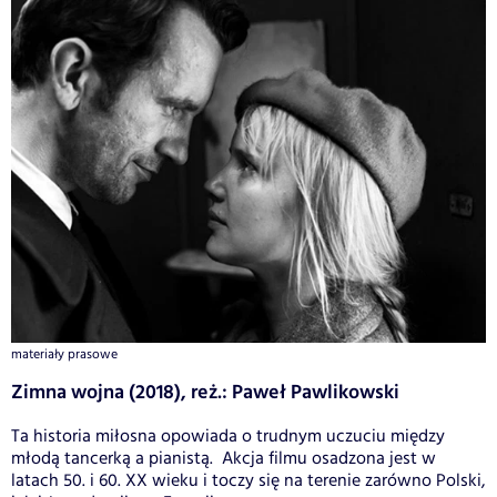
materiały prasowe
Zimna wojna (2018), reż.: Paweł Pawlikowski
Ta historia miłosna opowiada o trudnym uczuciu między
młodą tancerką a pianistą. Akcja filmu osadzona jest w
latach 50. i 60. XX wieku i toczy się na terenie zarówno Polski,