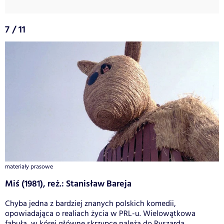
7 / 11
materiały prasowe
Miś (1981), reż.: Stanisław Bareja
Chyba jedna z bardziej znanych polskich komedii,
opowiadająca o realiach życia w PRL-u. Wielowątkowa
fabuła, w kórej główne skrzypce należą do Ryszarda