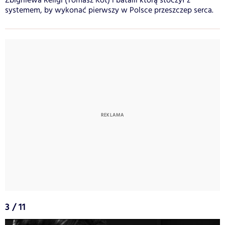
Zbigniewa Religi (Tomasz Kot) i batalii którą stoczył z
systemem, by wykonać pierwszy w Polsce przeszczep serca.
3 / 11