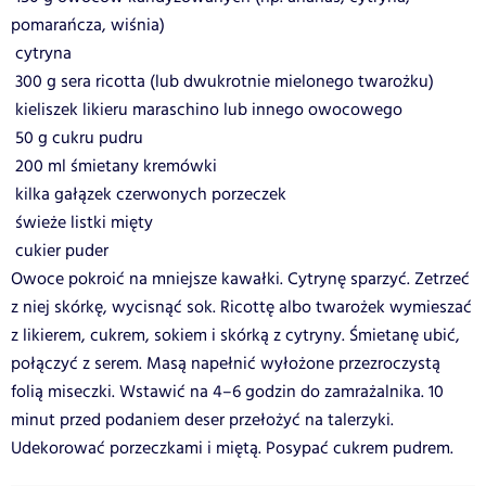
pomarańcza, wiśnia)
 cytryna
 300 g sera ricotta (lub dwukrotnie mielonego twarożku)
 kieliszek likieru maraschino lub innego owocowego
 50 g cukru pudru
 200 ml śmietany kremówki
 kilka gałązek czerwonych porzeczek
 świeże listki mięty
 cukier puder
Owoce pokroić na mniejsze kawałki. Cytrynę sparzyć. Zetrzeć
z niej skórkę, wycisnąć sok. Ricottę albo twarożek wymieszać
z likierem, cukrem, sokiem i skórką z cytryny. Śmietanę ubić,
połączyć z serem. Masą napełnić wyłożone przezroczystą
folią miseczki. Wstawić na 4–6 godzin do zamrażalnika. 10
minut przed podaniem deser przełożyć na talerzyki.
Udekorować porzeczkami i miętą. Posypać cukrem pudrem.