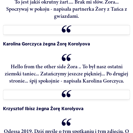
To jest jakiś okrutny żart.... Brak mi słów. Żora...
Spoczywaj w pokoju - napisała partnerka Żory z Tańca z
gwiazdami.
Karolina Gorczyca
żegna Żorę Korolyova
Hello from the other side Żora .. To był nasz ostatni
ziemski taniec... Zatańczymy jeszcze piękniej... Po drugiej
stronie... śpij spokojnie - napisała Karolina Gorczyca.
Krzysztof Ibisz
żegna Żorę Korolyova
Odessa 2019. Dziś myślę o tym spotkaniu i tym zdjęciu. O