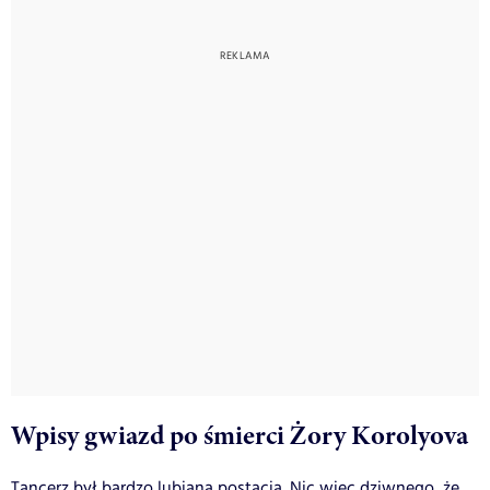
Wpisy gwiazd po śmierci Żory Korolyova
Tancerz był bardzo lubianą postacią. Nic więc dziwnego, że