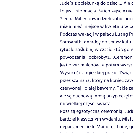
Jude`a z opiekunką do dzieci… Ale 
to jest informacja, że ich zejście 
Sienna Miller powiedzieli sobie po
miała mieć miejsce w kwietniu w p
Podczas wakacji w pałacu Luang Pr
Somsanith, doradcę do spraw kultur
rytuale zaślubin, w czasie którego
powodzenia i dobrobytu. „Ceremon
jest przez mnichów, a potem wszysc
Wysokość angielskiej prasie. Zwią
przez szamana, który na koniec za
czerwonej i białej bawełny. Takie 
ale są duchową formą przypieczęto
niewielkiej części świata.
Poza tą egzotyczną ceremonią, Jude
bardziej klasycznym wydaniu. Miał
departamencie le Maine-et-Loire, gd