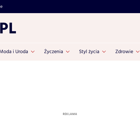
je
Moda i Uroda
Życzenia
Styl życia
Zdrowie