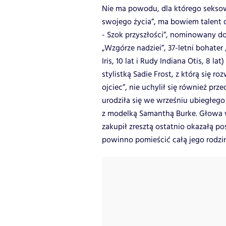
Nie ma powodu, dla którego sekso
swojego życia”, ma bowiem talent do
- Szok przyszłości”, nominowany do
„Wzgórze nadziei”, 37-letni bohater „
Iris, 10 lat i Rudy Indiana Otis, 8 
stylistką Sadie Frost, z którą się r
ojciec”, nie uchylił się również pr
urodziła się we wrześniu ubiegłeg
z modelką Samanthą Burke. Głowa w
zakupił zresztą ostatnio okazałą p
powinno pomieścić całą jego rodzi