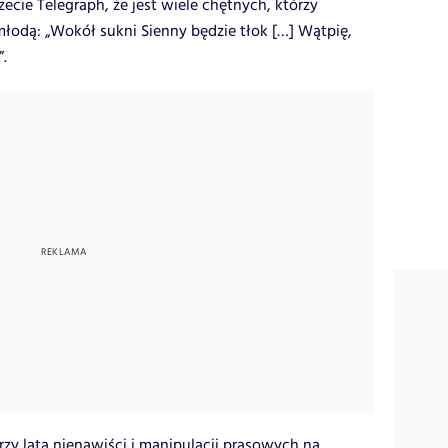
azecie Telegraph, że jest wiele chętnych, którzy
łodą: „Wokół sukni Sienny będzie tłok […] Wątpię,
.
trzy lata nienawiści i manipulacji prasowych na