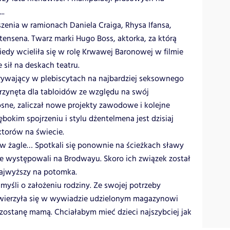
..
szenia w ramionach Daniela Craiga, Rhysa Ifansa,
tensena. Twarz marki Hugo Boss, aktorka, za którą
kiedy wcieliła się w rolę Krwawej Baronowej w filmie
e sił na deskach teatru.
grywający w plebiscytach na najbardziej seksownego
rzynęta dla tabloidów ze względu na swój
sne, zaliczał nowe projekty zawodowe i kolejne
bokim spojrzeniu i stylu dżentelmena jest dzisiaj
ktorów na świecie.
 w żagle… Spotkali się ponownie na ścieżkach sławy
je występowali na Brodwayu. Skoro ich związek został
najwyższy na potomka.
myśli o założeniu rodziny. Ze swojej potrzeby
zwierzyła się w wywiadzie udzielonym magazynowi
stanę mamą. Chciałabym mieć dzieci najszybciej jak