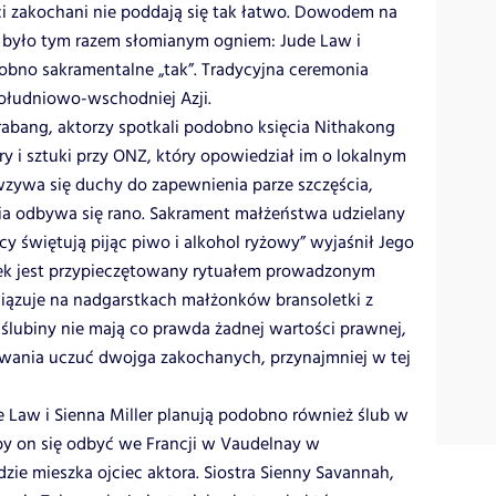
ci zakochani nie poddają się tak łatwo. Dowodem na
nie było tym razem słomianym ogniem: Jude Law i
dobno sakramentalne „tak”. Tradycyjna ceremonia
ołudniowo-wschodniej Azji.
abang, aktorzy spotkali podobno księcia Nithakong
y i sztuki przy ONZ, który opowiedział im o lokalnym
 wzywa się duchy do zapewnienia parze szczęścia,
ia odbywa się rano. Sakrament małżeństwa udzielany
y świętują pijąc piwo i alkohol ryżowy” wyjaśnił Jego
zek jest przypieczętowany rytuałem prowadzonym
wiązuje na nadgarstkach małżonków bransoletki z
zaślubiny nie mają co prawda żadnej wartości prawnej,
wania uczuć dwojga zakochanych, przynajmniej w tej
 Law i Sienna Miller planują podobno również ślub w
by on się odbyć we Francji w Vaudelnay w
zie mieszka ojciec aktora. Siostra Sienny Savannah,