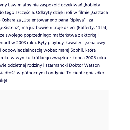
wny Law miałby nie zaspokoić oczekiwań „kobiety
 tego szczęścia. Odkryty dzięki roli w filmie „Gattaca
 Oskara za „Utalentowanego pana Ripleya” i za
eXistenz”, ma już bowiem troje dzieci (Rafferty, 14 lat,
lat) ze swojego poprzedniego małżeństwa z aktorką i
ozwiódł w 2003 roku. Były playboy-kawaler i „serialowy
zed odpowiedzialnością wobec małej Sophii, która
o roku w wyniku krótkiego związku z końca 2008 roku
ielodzietnej rodziny i szarmancki Doktor Watson
osiadłość w północnym Londynie. To ciepłe gniazdko
nkę!