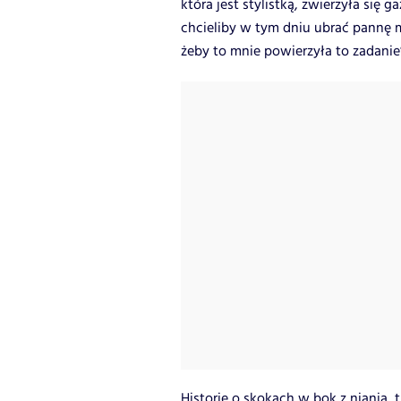
która jest stylistką, zwierzyła się g
chcieliby w tym dniu ubrać pannę m
żeby to mnie powierzyła to zadanie”
Historie o skokach w bok z nianią, 