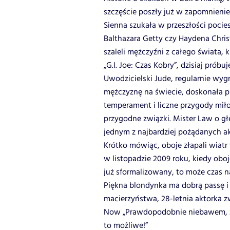
szczęście poszły już w zapomnienie.
Sienna szukała w przeszłości pocie
Balthazara Getty czy Haydena Chris
szaleli mężczyźni z całego świata, 
„G.I. Joe: Czas Kobry”, dzisiaj próbuj
Uwodzicielski Jude, regularnie wy
mężczyznę na świecie, doskonała p
temperament i liczne przygody miło
przygodne związki. Mister Law o głę
jednym z najbardziej pożądanych a
Krótko mówiąc, oboje złapali wiatr
w listopadzie 2009 roku, kiedy obo
już sformalizowany, to może czas 
Piękna blondynka ma dobrą passę i 
macierzyństwa, 28-letnia aktorka 
Now „Prawdopodobnie niebawem, zo
to możliwe!”