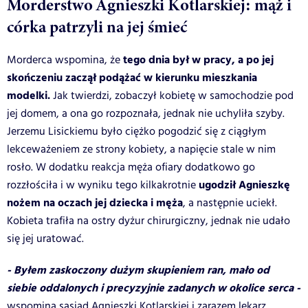
Morderstwo Agnieszki Kotlarskiej: mąż i
córka patrzyli na jej śmieć
tego dnia był w pracy, a po jej
Morderca wspomina, że
skończeniu zaczął podążać w kierunku mieszkania
modelki.
Jak twierdzi, zobaczył kobietę w samochodzie pod
jej domem, a ona go rozpoznała, jednak nie uchyliła szyby.
Jerzemu Lisickiemu było ciężko pogodzić się z ciągłym
lekceważeniem ze strony kobiety, a napięcie stale w nim
rosło. W dodatku reakcja męża ofiary dodatkowo go
ugodził Agnieszkę
rozzłościła i w wyniku tego kilkakrotnie
nożem na oczach jej dziecka i męża
, a następnie uciekł.
Kobieta trafiła na ostry dyżur chirurgiczny, jednak nie udało
się jej uratować.
- Byłem zaskoczony dużym skupieniem ran, mało od
siebie oddalonych i precyzyjnie zadanych w okolice serca -
wspomina sąsiad Agnieszki Kotlarskiej i zarazem lekarz,