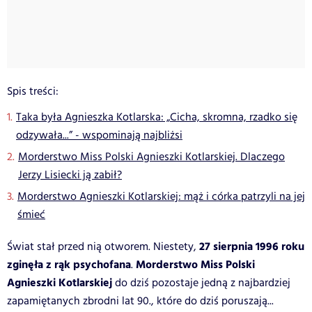
Spis treści:
Taka była Agnieszka Kotlarska: „Cicha, skromna, rzadko się
odzywała...” - wspominają najbliżsi
Morderstwo Miss Polski Agnieszki Kotlarskiej. Dlaczego
Jerzy Lisiecki ją zabił?
Morderstwo Agnieszki Kotlarskiej: mąż i córka patrzyli na jej
śmieć
27 sierpnia 1996 roku
Świat stał przed nią otworem. Niestety,
zginęła z rąk psychofana
Morderstwo Miss Polski
.
Agnieszki Kotlarskiej
do dziś pozostaje jedną z najbardziej
zapamiętanych zbrodni lat 90., które do dziś poruszają...