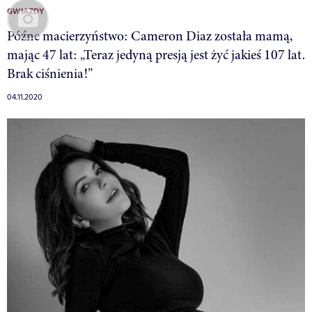
GWIAZDY
Późne macierzyństwo: Cameron Diaz została mamą,
mając 47 lat: „Teraz jedyną presją jest żyć jakieś 107 lat.
Brak ciśnienia!”
04.11.2020