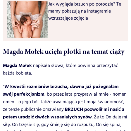
Jak wygląda brzuch po porodzie? Te
mamy pokazują na Instagramie
wzruszające zdjęcia
Magda Mołek ucięła plotki na temat ciąży
Magda Mołek
napisała słowa, które powinna przeczytać
każda kobieta.
W kwestii rozmiarów brzucha, dawno już pożegnałam
"
swój perfekcjonizm
, bo przez lata przyprawiał mnie - nomen
omen - o jego ból. Jakże uwalniająca jest moja świadomość,
BRZUCH pozwolił mi nosić a
że tenże publicznie omawiany
potem urodzić dwóch wspaniałych synów
. Że to On daje mi
siłę. On trzęsie się, gdy śmieję się do rozpuku, On się spina,