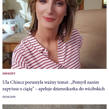
GWIAZDY
Ula Chincz poruszyła ważny temat. „Pomyśl zanim
zapytasz o ciążę” – apeluje dziennikarka do wścibskich
09.09.2019