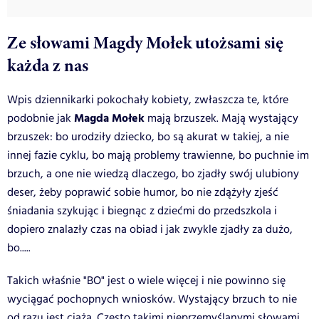
Ze słowami Magdy Mołek utożsami się
każda z nas
Wpis dziennikarki pokochały kobiety, zwłaszcza te, które
Magda Mołek
podobnie jak
mają brzuszek. Mają wystający
brzuszek: bo urodziły dziecko, bo są akurat w takiej, a nie
innej fazie cyklu, bo mają problemy trawienne, bo puchnie im
brzuch, a one nie wiedzą dlaczego, bo zjadły swój ulubiony
deser, żeby poprawić sobie humor, bo nie zdążyły zjeść
śniadania szykując i biegnąc z dziećmi do przedszkola i
dopiero znalazły czas na obiad i jak zwykle zjadły za dużo,
bo.....
Takich właśnie "BO" jest o wiele więcej i nie powinno się
wyciągać pochopnych wniosków. Wystający brzuch to nie
od razu jest ciąża. Często takimi nieprzemyślanymi słowami