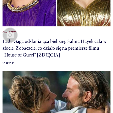
GWIAZDY
Lady Gaga odsłaniająca bieliznę, Salma Hayek cała w
złocie. Zobaczcie, co działo się na premierze filmu
„House of Gucci” [ZDJĘCIA]
10.11.2021