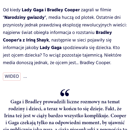
Lady Gaga i Bradley Cooper
Od kiedy
zagrali w filmie
Narodziny gwiazdy
"
", media huczą od plotek. Ostatnie dni
przyniosły jednak prawdziwą eksplozję rewolucyjnych wieści:
Bradley
najpierw świat obiegła informacja o rozstaniu
Cooper'a z Iriną Shayk
, następnie w sieci pojawiły się
Lady Gaga
informacje jakoby
spodziewała się dziecka. Kto
jest ojcem dziecka? To wciąż pozostaje tajemnicą. Niektóre
media donoszą jednak, że ojcem jest... Bradley Cooper.
WIDEO
…
Gaga i Bradley prowadzili liczne rozmowy na temat
rodziny i dzieci, a teraz w końcu to się dzieje. Fakt, że
Irina też jest w ciąży bardzo wszystko komplikuje. Cooper
i Gaga czekają tylko na odpowiedni moment, by ujawnić
się publicznie jako para, a ciąża piosenkarki z pewnością to