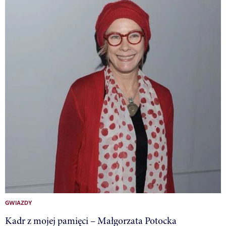
GWIAZDY
Kadr z mojej pamięci – Małgorzata Potocka