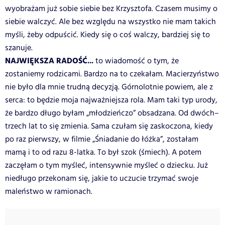
wyobrażam już sobie siebie bez Krzysztofa. Czasem musimy o
siebie walczyć. Ale bez względu na wszystko nie mam takich
myśli, żeby odpuścić. Kiedy się o coś walczy, bardziej się to
szanuje.
NAJWIĘKSZA RADOŚĆ...
to wiadomość o tym, że
zostaniemy rodzicami. Bardzo na to czekałam. Macierzyństwo
nie było dla mnie trudną decyzją. Górnolotnie powiem, ale z
serca: to będzie moja najważniejsza rola. Mam taki typ urody,
że bardzo długo byłam „młodzieńczo” obsadzana. Od dwóch–
trzech lat to się zmienia. Sama czułam się zaskoczona, kiedy
po raz pierwszy, w filmie „Śniadanie do łóżka”, zostałam
mamą i to od razu 8-latka. To był szok (śmiech). A potem
zaczęłam o tym myśleć, intensywnie myśleć o dziecku. Już
niedługo przekonam się, jakie to uczucie trzymać swoje
maleństwo w ramionach.