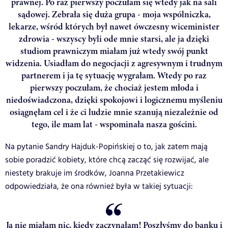
prawnej. Po raz pierwszy poczułam się wtedy jak na sali
sądowej. Zebrała się duża grupa - moja wspólniczka,
lekarze, wśród których był nawet ówczesny wiceminister
zdrowia - wszyscy byli ode mnie starsi, ale ja dzięki
studiom prawniczym miałam już wtedy swój punkt
widzenia. Usiadłam do negocjacji z agresywnym i trudnym
partnerem i ja tę sytuację wygrałam. Wtedy po raz
pierwszy poczułam, że chociaż jestem młoda i
niedoświadczona, dzięki spokojowi i logicznemu myśleniu
osiągnęłam cel i że ci ludzie mnie szanują niezależnie od
tego, ile mam lat - wspominała nasza gościni.
Na pytanie Sandry Hajduk-Popińskiej o to, jak zatem mają
sobie poradzić kobiety, które chcą zacząć się rozwijać, ale
niestety brakuje im środków, Joanna Przetakiewicz
odpowiedziała, że ona również była w takiej sytuacji:
Ja nie miałam nic, kiedy zaczynałam! Poszłyśmy do banku i