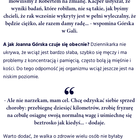
mówiliśmy z Robertem na zmianę. Kacper usłyszał, że
wyniki badań, które robiłam, nie są takie, jak byśmy
chcieli, że rak wcześnie wykryty jest w pełni wyleczalny, że
będzie ciężko, ale razem damy radę... - wspomina Górska
w Gali.
A jak Joanna Górska czuje się obecnie?
Dziennikarka nie
ukrywa, że wciąż jest bardzo słaba, szybko się męczy i ma
problemy z koncentracją i pamięcią, często bolą ją mięśnie i
kości. Do tego odporność jej organizmu wciąż jeszcze jest na
niskim poziomie.
- Ale nie narzekam, mam cel. Chcę odzyskać siebie sprzed
choroby: przebiegnę dziesięć kilometrów, zrobię fryzurę
na cebulę osiągnę swoją normalną wagę i uśmiechnę się
beztrosko jak kiedyś... - dodaje.
Warto dodać, że walka o zdrowie wielu osób nie byłaby