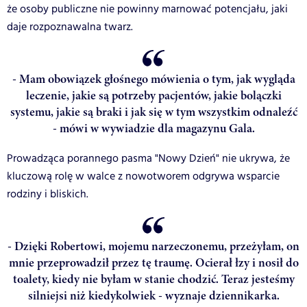
że osoby publiczne nie powinny marnować potencjału, jaki
daje rozpoznawalna twarz.
- Mam obowiązek głośnego mówienia o tym, jak wygląda
leczenie, jakie są potrzeby pacjentów, jakie bolączki
systemu, jakie są braki i jak się w tym wszystkim odnaleźć
- mówi w wywiadzie dla magazynu Gala.
Prowadząca porannego pasma "Nowy Dzień" nie ukrywa, że
kluczową rolę w walce z nowotworem odgrywa wsparcie
rodziny i bliskich.
- Dzięki Robertowi, mojemu narzeczonemu, przeżyłam, on
mnie przeprowadził przez tę traumę. Ocierał łzy i nosił do
toalety, kiedy nie byłam w stanie chodzić. Teraz jesteśmy
silniejsi niż kiedykolwiek - wyznaje dziennikarka.