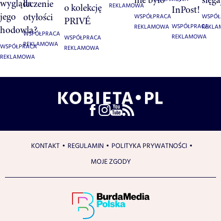
wygląda
leczenie
o kolekcję
REKLAMOWA
InPost!
jego
otyłości
WSPÓŁPRACA
WSPÓŁ
PRIVÉ
WSPÓŁPRACA
REKLAMOWA
REKL
hodowla?
WSPÓŁPRACA
REKLAMOWA
WSPÓŁPRACA
REKLAMOWA
WSPÓŁPRACA
REKLAMOWA
REKLAMOWA
KONTAKT
REGULAMIN
POLITYKA PRYWATNOŚCI
MOJE ZGODY