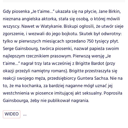
Gdy piosenka „Je t’aime…” ukazała się na płycie, Jane Birkin,
nieznana angielska aktorka, stała się osobą, o której mówili
wszyscy. Nawet w Watykanie. Biskupi ogłosili, że utwór sieje
zgorszenie, i wezwali do jego bojkotu. Skutek był odwrotny:
tylko w pierwszych miesiącach sprzedano 750 tysięcy płyt.
Serge Gainsbourg, twórca piosenki, nazwał papieża swoim
najlepszym rzecznikiem prasowym. Pierwszą wersję „Je
t’aime…” nagrał trzy lata wcześniej z Brigitte Bardot (przy
okazji przeżyli namiętny romans). Brigitte przestraszyła się
reakcji swojego męża, przedsiębiorcy Guntera Sachsa. Nie na
to, że ma kochanka, za bardziej naganne mógł uznać jej
westchnienia w piosence imitującej akt seksualny. Poprosiła
Gainsbourga, żeby nie publikował nagrania.
WIDEO
…