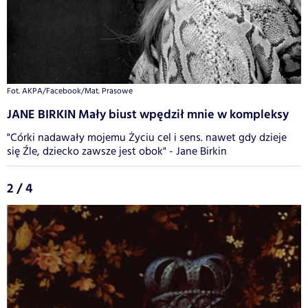
Fot. AKPA/Facebook/Mat. Prasowe
JANE BIRKIN Mały biust wpędził mnie w kompleksy
"Córki nadawały mojemu Życiu cel i sens. nawet gdy dzieje
się Źle, dziecko zawsze jest obok" - Jane Birkin
2 / 4