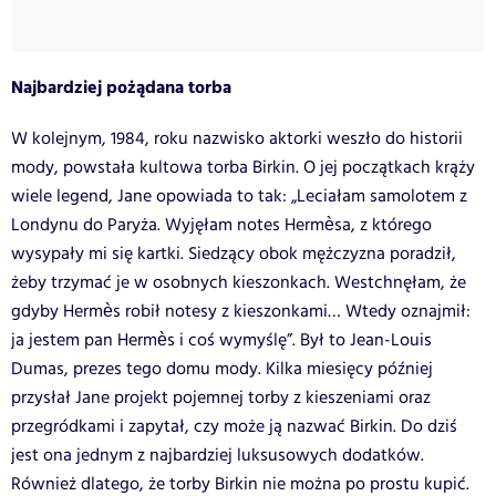
Najbardziej pożądana torba
W kolejnym, 1984, roku nazwisko aktorki weszło do historii
mody, powstała kultowa torba Birkin. O jej początkach krąży
wiele legend, Jane opowiada to tak: „Leciałam samolotem z
Londynu do Paryża. Wyjęłam notes Hermèsa, z którego
wysypały mi się kartki. Siedzący obok mężczyzna poradził,
żeby trzymać je w osobnych kieszonkach. Westchnęłam, że
gdyby Hermès robił notesy z kieszonkami… Wtedy oznajmił:
ja jestem pan Hermès i coś wymyślę”. Był to Jean-Louis
Dumas, prezes tego domu mody. Kilka miesięcy później
przysłał Jane projekt pojemnej torby z kieszeniami oraz
przegródkami i zapytał, czy może ją nazwać Birkin. Do dziś
jest ona jednym z najbardziej luksusowych dodatków.
Również dlatego, że torby Birkin nie można po prostu kupić.