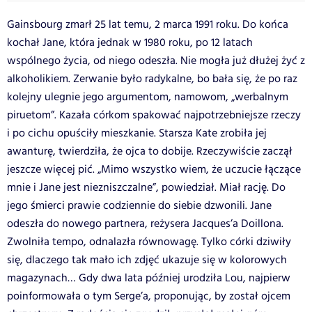
Gainsbourg zmarł 25 lat temu, 2 marca 1991 roku. Do końca
kochał Jane, która jednak w 1980 roku, po 12 latach
wspólnego życia, od niego odeszła. Nie mogła już dłużej żyć z
alkoholikiem. Zerwanie było radykalne, bo bała się, że po raz
kolejny ulegnie jego argumentom, namowom, „werbalnym
piruetom”. Kazała córkom spakować najpotrzebniejsze rzeczy
i po cichu opuściły mieszkanie. Starsza Kate zrobiła jej
awanturę, twierdziła, że ojca to dobije. Rzeczywiście zaczął
jeszcze więcej pić. „Mimo wszystko wiem, że uczucie łączące
mnie i Jane jest niezniszczalne”, powiedział. Miał rację. Do
jego śmierci prawie codziennie do siebie dzwonili. Jane
odeszła do nowego partnera, reżysera Jacques’a Doillona.
Zwolniła tempo, odnalazła równowagę. Tylko córki dziwiły
się, dlaczego tak mało ich zdjęć ukazuje się w kolorowych
magazynach… Gdy dwa lata później urodziła Lou, najpierw
poinformowała o tym Serge’a, proponując, by został ojcem