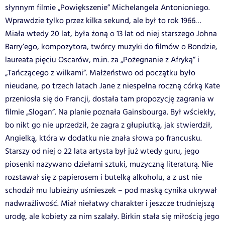
słynnym filmie „Powiększenie” Michelangela Antonioniego.
Wprawdzie tylko przez kilka sekund, ale był to rok 1966…
Miała wtedy 20 lat, była żoną o 13 lat od niej starszego Johna
Barry’ego, kompozytora, twórcy muzyki do filmów o Bondzie,
laureata pięciu Oscarów, m.in. za „Pożegnanie z Afryką” i
„Tańczącego z wilkami”. Małżeństwo od początku było
nieudane, po trzech latach Jane z niespełna roczną córką Kate
przeniosła się do Francji, dostała tam propozycję zagrania w
filmie „Slogan”. Na planie poznała Gainsbourga. Był wściekły,
bo nikt go nie uprzedził, że zagra z głupiutką, jak stwierdził,
Angielką, która w dodatku nie znała słowa po francusku.
Starszy od niej o 22 lata artysta był już wtedy guru, jego
piosenki nazywano dziełami sztuki, muzyczną literaturą. Nie
rozstawał się z papierosem i butelką alkoholu, a z ust nie
schodził mu lubieżny uśmieszek – pod maską cynika ukrywał
nadwrażliwość. Miał niełatwy charakter i jeszcze trudniejszą
urodę, ale kobiety za nim szalały. Birkin stała się miłością jego