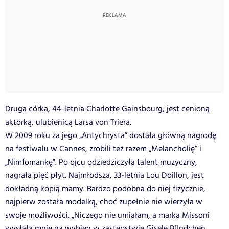
Druga córka, 44-letnia Charlotte Gainsbourg, jest cenioną
aktorką, ulubienicą Larsa von Triera.
W 2009 roku za jego „Antychrysta” dostała główną nagrodę
na festiwalu w Cannes, zrobili też razem „Melancholię” i
„Nimfomankę”. Po ojcu odziedziczyła talent muzyczny,
nagrała pięć płyt. Najmłodsza, 33-letnia Lou Doillon, jest
dokładną kopią mamy. Bardzo podobna do niej fizycznie,
najpierw została modelką, choć zupełnie nie wierzyła w
swoje możliwości. „Niczego nie umiałam, a marka Missoni
wysłała mnie na wybieg w zastępstwie Gisele Bündchen.