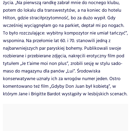
życia. „Na pierwszą randkę zabrał mnie do nocnego klubu,
potem do lokalu dla transwestytów, a na koniec do hotelu
Hilton, gdzie straciłprzytomność, bo za dużo wypił. Gdy
wcześniej wyciągnęłam go na parkiet, deptał mi po nogach.
To było rozczulające: wybitny kompozytor nie umiał tańczyć”,
wspomina. Na przełomie lat 60. i 70. stanowili jedną z
najbarwniejszych par paryskiej bohemy. Publikowali swoje
rozbierane i przebierane zdjęcia, nakręcili erotyczny film pod
tytułem „Je t’aime moi non plus”, zrobili sesję w stylu sado-
maso do magazynu dla panów „Lui”. Środowiska
konserwatywne uznały ich za wrogów numer jeden. Ostro
komentowano też film „Gdyby Don Juan był kobietą”, w
którym Jane i Brigitte Bardot wystąpiły w lesbijskich scenach.