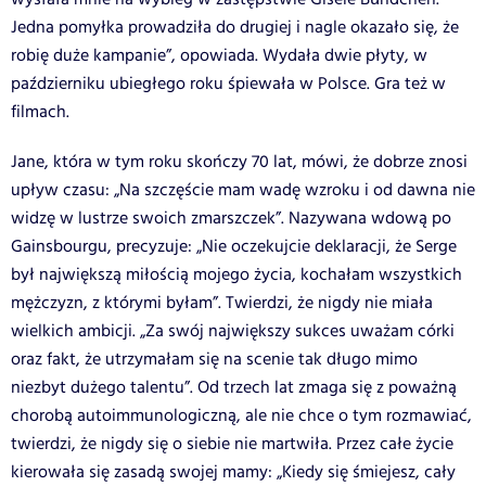
Jedna pomyłka prowadziła do drugiej i nagle okazało się, że
robię duże kampanie”, opowiada. Wydała dwie płyty, w
październiku ubiegłego roku śpiewała w Polsce. Gra też w
filmach.
Jane, która w tym roku skończy 70 lat, mówi, że dobrze znosi
upływ czasu: „Na szczęście mam wadę wzroku i od dawna nie
widzę w lustrze swoich zmarszczek”. Nazywana wdową po
Gainsbourgu, precyzuje: „Nie oczekujcie deklaracji, że Serge
był największą miłością mojego życia, kochałam wszystkich
mężczyzn, z którymi byłam”. Twierdzi, że nigdy nie miała
wielkich ambicji. „Za swój największy sukces uważam córki
oraz fakt, że utrzymałam się na scenie tak długo mimo
niezbyt dużego talentu”. Od trzech lat zmaga się z poważną
chorobą autoimmunologiczną, ale nie chce o tym rozmawiać,
twierdzi, że nigdy się o siebie nie martwiła. Przez całe życie
kierowała się zasadą swojej mamy: „Kiedy się śmiejesz, cały