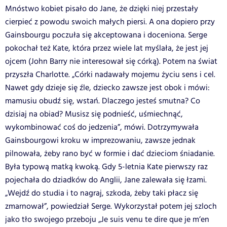
Mnóstwo kobiet pisało do Jane, że dzięki niej przestały
cierpieć z powodu swoich małych piersi. A ona dopiero przy
Gainsbourgu poczuła się akceptowana i doceniona. Serge
pokochał też Kate, która przez wiele lat myślała, że jest jej
ojcem (John Barry nie interesował się córką). Potem na świat
przyszła Charlotte. „Córki nadawały mojemu życiu sens i cel.
Nawet gdy dzieje się źle, dziecko zawsze jest obok i mówi:
mamusiu obudź się, wstań. Dlaczego jesteś smutna? Co
dzisiaj na obiad? Musisz się podnieść, uśmiechnąć,
wykombinować coś do jedzenia”, mówi. Dotrzymywała
Gainsbourgowi kroku w imprezowaniu, zawsze jednak
pilnowała, żeby rano być w formie i dać dzieciom śniadanie.
Była typową matką kwoką. Gdy 5-letnia Kate pierwszy raz
pojechała do dziadków do Anglii, Jane zalewała się łzami.
„Wejdź do studia i to nagraj, szkoda, żeby taki płacz się
zmarnował”, powiedział Serge. Wykorzystał potem jej szloch
jako tło swojego przeboju „Je suis venu te dire que je m’en