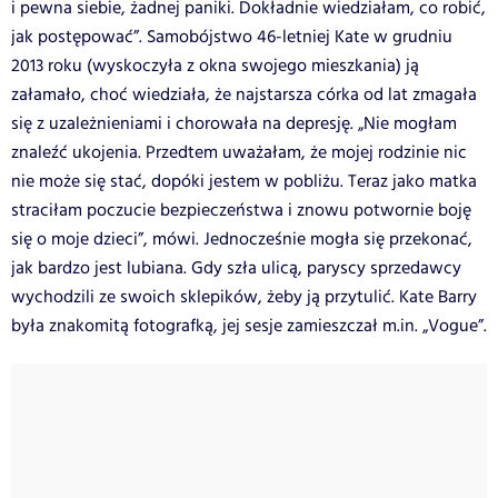
i pewna siebie, żadnej paniki. Dokładnie wiedziałam, co robić,
jak postępować”. Samobójstwo 46-letniej Kate w grudniu
2013 roku (wyskoczyła z okna swojego mieszkania) ją
załamało, choć wiedziała, że najstarsza córka od lat zmagała
się z uzależnieniami i chorowała na depresję. „Nie mogłam
znaleźć ukojenia. Przedtem uważałam, że mojej rodzinie nic
nie może się stać, dopóki jestem w pobliżu. Teraz jako matka
straciłam poczucie bezpieczeństwa i znowu potwornie boję
się o moje dzieci”, mówi. Jednocześnie mogła się przekonać,
jak bardzo jest lubiana. Gdy szła ulicą, paryscy sprzedawcy
wychodzili ze swoich sklepików, żeby ją przytulić. Kate Barry
była znakomitą fotografką, jej sesje zamieszczał m.in. „Vogue”.