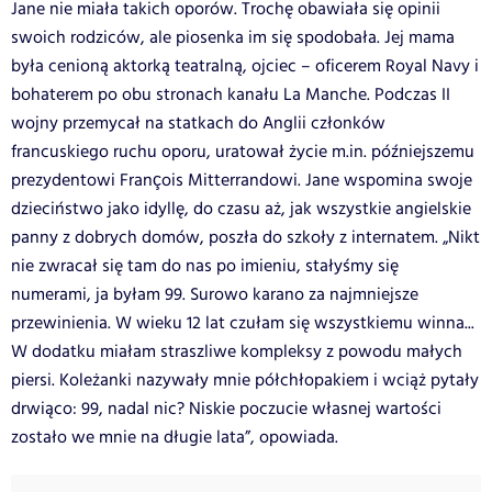
Jane nie miała takich oporów. Trochę obawiała się opinii
swoich rodziców, ale piosenka im się spodobała. Jej mama
była cenioną aktorką teatralną, ojciec – oficerem Royal Navy i
bohaterem po obu stronach kanału La Manche. Podczas II
wojny przemycał na statkach do Anglii członków
francuskiego ruchu oporu, uratował życie m.in. późniejszemu
prezydentowi François Mitterrandowi. Jane wspomina swoje
dzieciństwo jako idyllę, do czasu aż, jak wszystkie angielskie
panny z dobrych domów, poszła do szkoły z internatem. „Nikt
nie zwracał się tam do nas po imieniu, stałyśmy się
numerami, ja byłam 99. Surowo karano za najmniejsze
przewinienia. W wieku 12 lat czułam się wszystkiemu winna...
W dodatku miałam straszliwe kompleksy z powodu małych
piersi. Koleżanki nazywały mnie półchłopakiem i wciąż pytały
drwiąco: 99, nadal nic? Niskie poczucie własnej wartości
zostało we mnie na długie lata”, opowiada.