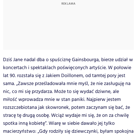
Dziś Jane nadal dba o spuściznę Gainsbourga, bierze udział w
koncertach i spektaklach poświęconych artyście. W połowie
lat 90. rozstała się z Jakiem Doillonem, od tamtej pory jest
sama. „Zawsze prześladowała mnie myśl, że nie zasługuję na
nic, co mi się przydarza. Może to się wydać dziwne, ale
miłość wprowadza mnie w stan paniki. Najpierw jestem
rozszczebiotana jak skowronek, potem zaczynam się bać, że
stracę tę drugą osobę. Wciąż wydaje mi się, że on za chwilę
spotka inną kobietę”. Wiarę w siebie dawało jej tylko
macierzyństwo: „Gdy rodziły się dziewczynki, byłam spokojna