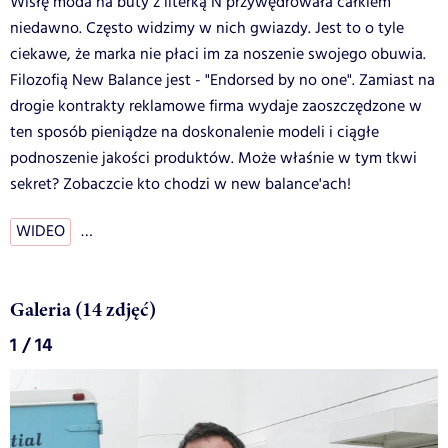
Wisłę moda na buty z literką N przywędrowała całkiem
niedawno. Często widzimy w nich gwiazdy. Jest to o tyle
ciekawe, że marka nie płaci im za noszenie swojego obuwia.
Filozofią New Balance jest - "Endorsed by no one". Zamiast na
drogie kontrakty reklamowe firma wydaje zaoszczędzone w
ten sposób pieniądze na doskonalenie modeli i ciągłe
podnoszenie jakości produktów. Może właśnie w tym tkwi
sekret? Zobaczcie kto chodzi w new balance'ach!
WIDEO
…
Galeria (14 zdjęć)
1 / 14