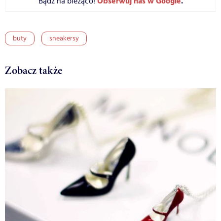
Obserwuj nas w Google
.
Bądź na bieżąco!
buty
sneakersy
Zobacz także