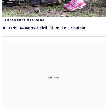
Heidi Klum z córką, fot. allimage.pl
All-ONS_1496685-Heidi_Klum_Lou_Soulola