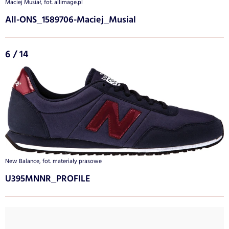
Maciej Musiał, fot. allimage.pl
All-ONS_1589706-Maciej_Musial
6 / 14
New Balance, fot. materiały prasowe
U395MNNR_PROFILE