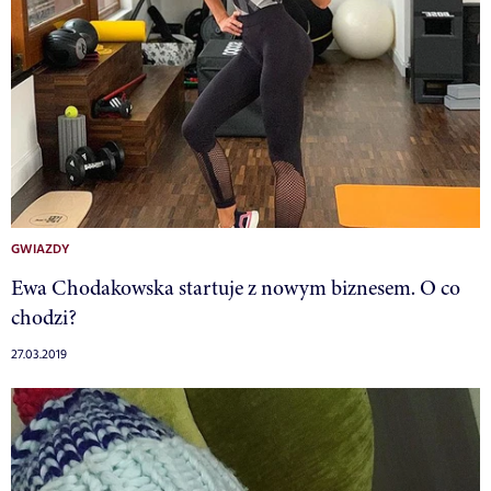
GWIAZDY
Ewa Chodakowska startuje z nowym biznesem. O co
chodzi?
27.03.2019