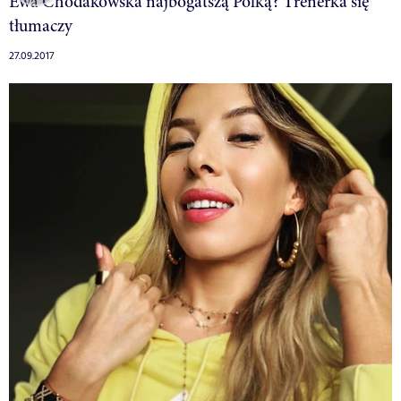
Ewa Chodakowska najbogatszą Polką? Trenerka się
tłumaczy
27.09.2017