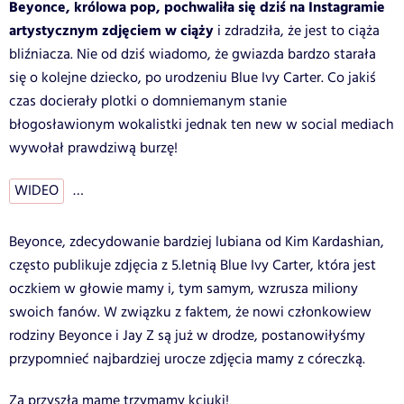
Beyonce, królowa pop, pochwaliła się dziś na Instagramie
artystycznym zdjęciem w ciąży
i zdradziła, że jest to ciąża
bliźniacza. Nie od dziś wiadomo, że gwiazda bardzo starała
się o kolejne dziecko, po urodzeniu Blue Ivy Carter. Co jakiś
czas docierały plotki o domniemanym stanie
błogosławionym wokalistki jednak ten new w social mediach
wywołał prawdziwą burzę!
WIDEO
…
Beyonce, zdecydowanie bardziej lubiana od Kim Kardashian,
często publikuje zdjęcia z 5.letnią Blue Ivy Carter, która jest
oczkiem w głowie mamy i, tym samym, wzrusza miliony
swoich fanów. W związku z faktem, że nowi członkowiew
rodziny Beyonce i Jay Z są już w drodze, postanowiłyśmy
przypomnieć najbardziej urocze zdjęcia mamy z córeczką.
Za przyszłą mamę trzymamy kciuki!