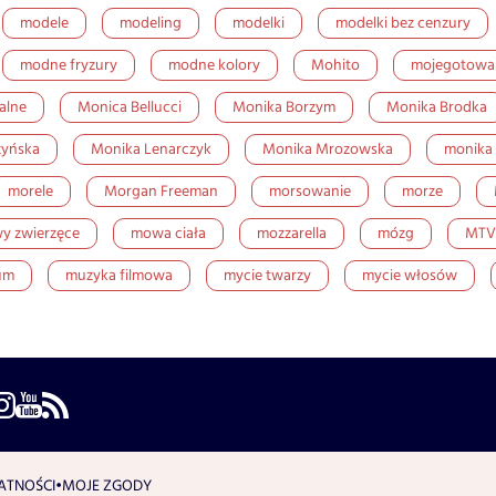
modele
modeling
modelki
modelki bez cenzury
modne fryzury
modne kolory
Mohito
mojegotowan
alne
Monica Bellucci
Monika Borzym
Monika Brodka
zyńska
Monika Lenarczyk
Monika Mrozowska
monika 
morele
Morgan Freeman
morsowanie
morze
y zwierzęce
mowa ciała
mozzarella
mózg
MTV
um
muzyka filmowa
mycie twarzy
mycie włosów
ATNOŚCI
MOJE ZGODY