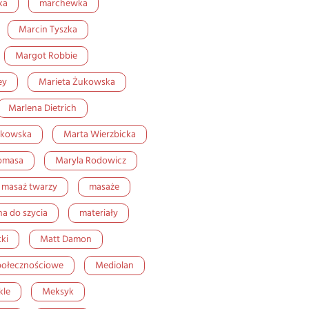
ka
marchewka
Marcin Tyszka
Margot Robbie
ey
Marieta Żukowska
Marlena Dietrich
ikowska
Marta Wierzbicka
omasa
Maryla Rodowicz
masaż twarzy
masaże
a do szycia
materiały
tki
Matt Damon
połecznościowe
Mediolan
kle
Meksyk