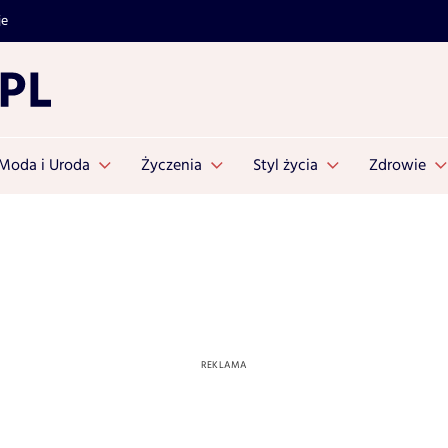
je
Moda i Uroda
Życzenia
Styl życia
Zdrowie