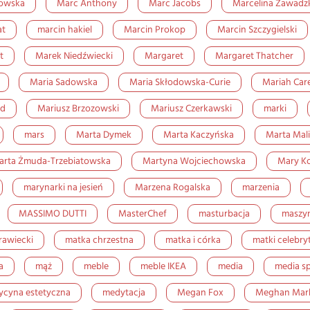
kowska
Marc Anthony
Marc Jacobs
Marcelina Zawadz
at
marcin hakiel
Marcin Prokop
Marcin Szczygielski
t
Marek Niedźwiecki
Margaret
Margaret Thatcher
Maria Sadowska
Maria Skłodowska-Curie
Mariah Car
rd
Mariusz Brzozowski
Mariusz Czerkawski
marki
mars
Marta Dymek
Marta Kaczyńska
Marta Mal
arta Żmuda-Trzebiatowska
Martyna Wojciechowska
Mary K
marynarki na jesień
Marzena Rogalska
marzenia
MASSIMO DUTTI
MasterChef
masturbacja
maszyn
awiecki
matka chrzestna
matka i córka
matki celebry
a
mąż
meble
meble IKEA
media
media s
cyna estetyczna
medytacja
Megan Fox
Meghan Mar