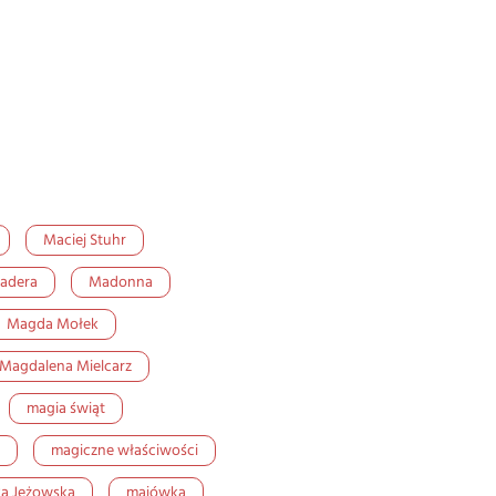
Maciej Stuhr
adera
Madonna
Magda Mołek
Magdalena Mielcarz
magia świąt
magiczne właściwości
a Jeżowska
majówka