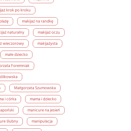
jaż krok po kroku
plażę
makijaż na randkę
ijaż naturalny
makijaż oczu
aż wieczorowy
makijażysta
małe dziecko
rzata Foremniak
ólikowska
a
Małgorzata Szumowska
a i córka
mama i dziecko
japoński
manicure na jesień
ure ślubny
manipulacja