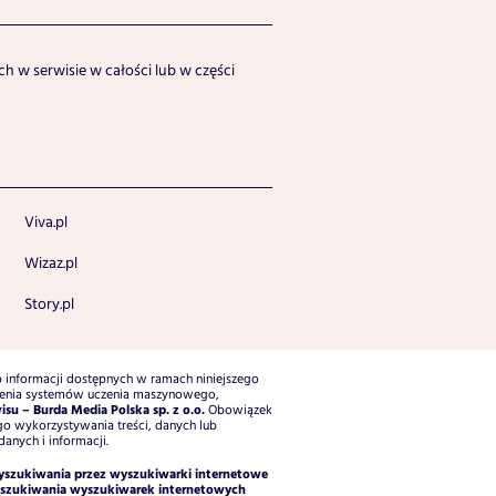
h w serwisie w całości lub w części
Viva.pl
Wizaz.pl
Story.pl
b informacji dostępnych w ramach niniejszego
zkolenia systemów uczenia maszynowego,
su – Burda Media Polska sp. z o.o.
Obowiązek
go wykorzystywania treści, danych lub
anych i informacji.
wyszukiwania przez wyszukiwarki internetowe
yszukiwania wyszukiwarek internetowych