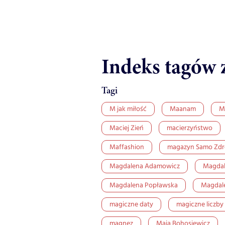
Indeks tagów 
Tagi
M jak miłość
Maanam
M
Maciej Zień
macierzyństwo
Maffashion
magazyn Samo Zdr
Magdalena Adamowicz
Magdal
Magdalena Popławska
Magdal
magiczne daty
magiczne liczby
magnez
Maja Bohosiewicz