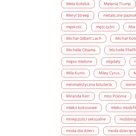
Mela Koteluk
Melania Trump
Meryl Streep
metaliczne pazno
męskość
mężczyźni
Mia
Michał Gilbert Lach
Michał Kot
Michelle Obama
Michelle Pfeiff
mięso mielone
migdały
Mila Kunis
Miley Cyrus
M
minimalistyczna biżuteria
minim
Miranda Kerr
miss Polonia
mleko kokosowe
mleko modyf
mniejszości seksualne
mobbing
moda dla dzieci
moda dziecięca