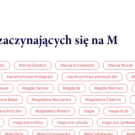
zaczynających się na M
AC
Maciej Dowbor
Maciej Kurzajewski
Maciej Musiał
macierzyństwo Instagram
macierzyństwo pierwsze dni
M
owie
Magda Gessler
Magda M.
Magda Mielcarz
ena Biejat
Magdalena Boczarska
Magdalena Cielecka
ena Różczka
Magdalena Walach
magia
magia liczb
magiczne rośliny
magiczne rytuały
magiczne symbole
Maja Hyży
Maja Ostaszewska
Maja Sablewska
Majk