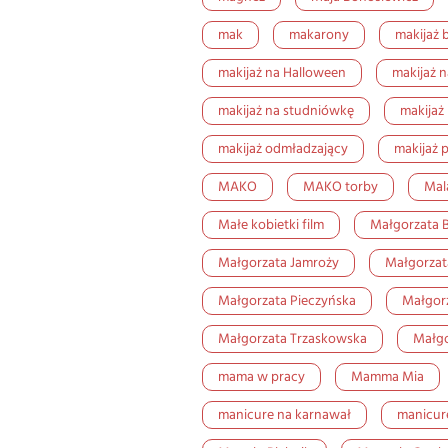
mak
makarony
makijaż 
makijaż na Halloween
makijaż n
makijaż na studniówkę
makijaż
makijaż odmładzający
makijaż 
MAKO
MAKO torby
Mal
Małe kobietki film
Małgorzata B
Małgorzata Jamroży
Małgorza
Małgorzata Pieczyńska
Małgor
Małgorzata Trzaskowska
Małgo
mama w pracy
Mamma Mia
manicure na karnawał
manicure