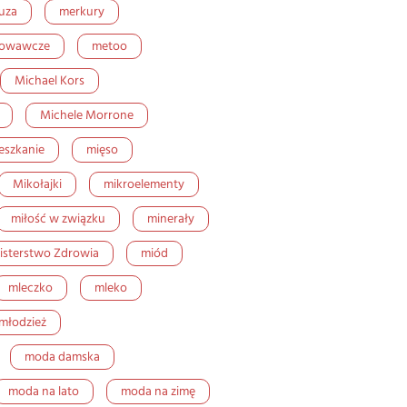
uza
merkury
howawcze
metoo
Michael Kors
Michele Morrone
eszkanie
mięso
Mikołajki
mikroelementy
miłość w związku
minerały
isterstwo Zdrowia
miód
mleczko
mleko
młodzież
moda damska
moda na lato
moda na zimę