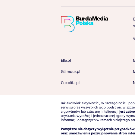
Elle.pl
M
Glamour.pl
M
Cocolita.pl
N
Jakiekolwiek aktywności, w szczególności: pobi
serwisu oraz wszystkich jego podstron, w szcze
jest zabr
algorytmów lub sztucznej inteligencji
uzyskania wyraźnej i jednoznacznej zgody wyma
informacji dostępnych w ramach niniejszego serw
Powyższe nie dotyczy wyłącznie przypadków w
oraz umożliwienia pozycjonowania stron in