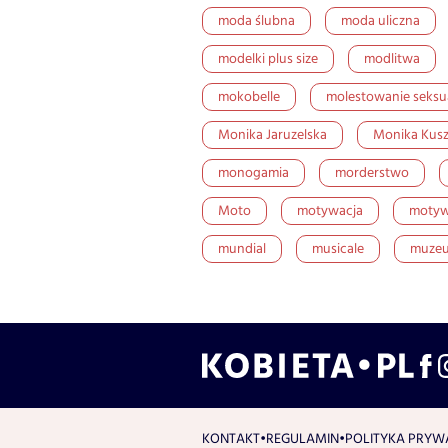
moda ślubna
moda uliczna
modelki plus size
modlitwa
mokobelle
molestowanie seksu
Monika Jaruzelska
Monika Kus
monogamia
morderstwo
Moto
motywacja
motyw
mundial
musicale
muze
KONTAKT
REGULAMIN
POLITYKA PRYW