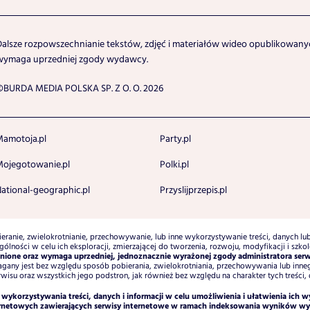
Dalsze rozpowszechnianie tekstów, zdjęć i materiałów wideo opublikowanyc
wymaga uprzedniej zgody wydawcy.
©BURDA MEDIA POLSKA SP. Z O. O. 2026
amotoja.pl
Party.pl
ojegotowanie.pl
Polki.pl
ational-geographic.pl
Przyslijprzepis.pl
eranie, zwielokrotnianie, przechowywanie, lub inne wykorzystywanie treści, danych lu
gólności w celu ich eksploracji, zmierzającej do tworzenia, rozwoju, modyfikacji i s
onione oraz wymaga uprzedniej, jednoznacznie wyrażonej zgody administratora serwi
gany jest bez względu sposób pobierania, zwielokrotniania, przechowywania lub inne
isu oraz wszystkich jego podstron, jak również bez względu na charakter tych treści, d
ykorzystywania treści, danych i informacji w celu umożliwienia i ułatwienia ich 
ternetowych zawierających serwisy internetowe w ramach indeksowania wyników w