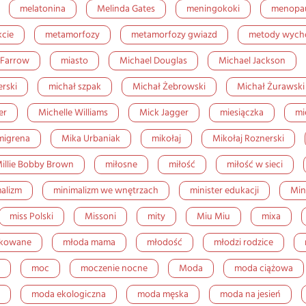
melatonina
Melinda Gates
meningokoki
menopa
kcie
metamorfozy
metamorfozy gwiazd
metody wyc
 Farrow
miasto
Michael Douglas
Michael Jackson
erski
michał szpak
Michał Żebrowski
Michał Żurawski
er
Michelle Williams
Mick Jagger
miesiączka
mi
migrena
Mika Urbaniak
mikołaj
Mikołaj Roznerski
illie Bobby Brown
miłosne
miłość
miłość w sieci
alizm
minimalizm we wnętrzach
minister edukacji
Min
miss Polski
Missoni
mity
Miu Miu
mixa
ikowane
młoda mama
młodość
młodzi rodzice
moc
moczenie nocne
Moda
moda ciążowa
moda ekologiczna
moda męska
moda na jesień