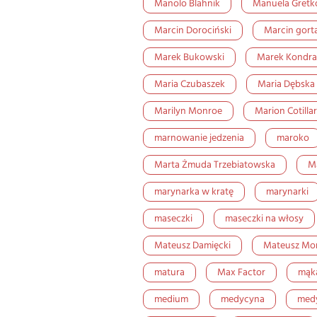
Manolo Blahnik
Manuela Gret
Marcin Dorociński
Marcin gort
Marek Bukowski
Marek Kondra
Maria Czubaszek
Maria Dębska
Marilyn Monroe
Marion Cotilla
marnowanie jedzenia
maroko
Marta Żmuda Trzebiatowska
M
marynarka w kratę
marynarki
maseczki
maseczki na włosy
Mateusz Damięcki
Mateusz Mor
matura
Max Factor
mąk
medium
medycyna
medy