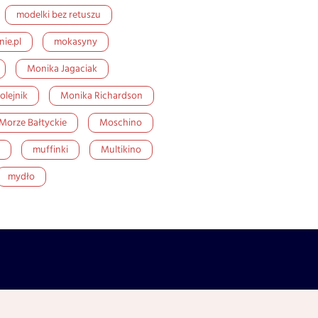
modelki bez retuszu
ie.pl
mokasyny
Monika Jagaciak
olejnik
Monika Richardson
Morze Bałtyckie
Moschino
muffinki
Multikino
mydło