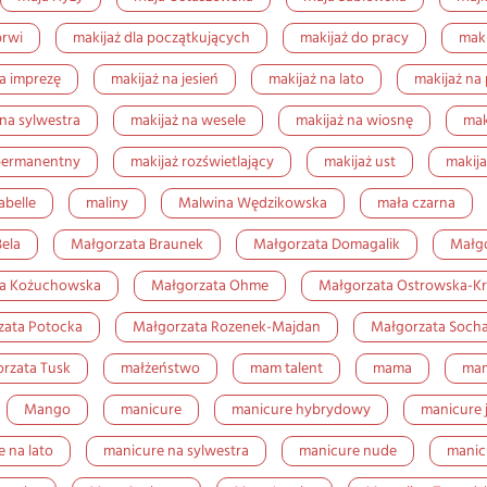
brwi
makijaż dla początkujących
makijaż do pracy
maki
a imprezę
makijaż na jesień
makijaż na lato
makijaż na 
 na sylwestra
makijaż na wesele
makijaż na wiosnę
mak
permanentny
makijaż rozświetlający
makijaż ust
makij
abelle
maliny
Malwina Wędzikowska
mała czarna
ela
Małgorzata Braunek
Małgorzata Domagalik
Małgo
ta Kożuchowska
Małgorzata Ohme
Małgorzata Ostrowska-Kr
zata Potocka
Małgorzata Rozenek-Majdan
Małgorzata Soch
rzata Tusk
małżeństwo
mam talent
mama
mam
Mango
manicure
manicure hybrydowy
manicure 
 na lato
manicure na sylwestra
manicure nude
manic