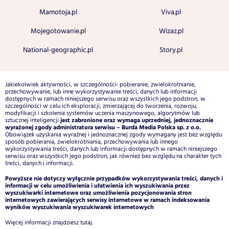
Mamotoja.pl
Viva.pl
Mojegotowanie.pl
Wizaz.pl
National-geographic.pl
Story.pl
Jakiekolwiek aktywności, w szczególności: pobieranie, zwielokrotnianie,
przechowywanie, lub inne wykorzystywanie treści, danych lub informacji
dostępnych w ramach niniejszego serwisu oraz wszystkich jego podstron, w
szczególności w celu ich eksploracji, zmierzającej do tworzenia, rozwoju,
modyfikacji i szkolenia systemów uczenia maszynowego, algorytmów lub
jest zabronione oraz wymaga uprzedniej, jednoznacznie
sztucznej inteligencji
wyrażonej zgody administratora serwisu – Burda Media Polska sp. z o.o.
Obowiązek uzyskania wyraźnej i jednoznacznej zgody wymagany jest bez względu
sposób pobierania, zwielokrotniania, przechowywania lub innego
wykorzystywania treści, danych lub informacji dostępnych w ramach niniejszego
serwisu oraz wszystkich jego podstron, jak również bez względu na charakter tych
treści, danych i informacji.
Powyższe nie dotyczy wyłącznie przypadków wykorzystywania treści, danych i
informacji w celu umożliwienia i ułatwienia ich wyszukiwania przez
wyszukiwarki internetowe oraz umożliwienia pozycjonowania stron
internetowych zawierających serwisy internetowe w ramach indeksowania
wyników wyszukiwania wyszukiwarek internetowych
Więcej informacji znajdziesz
tutaj
.