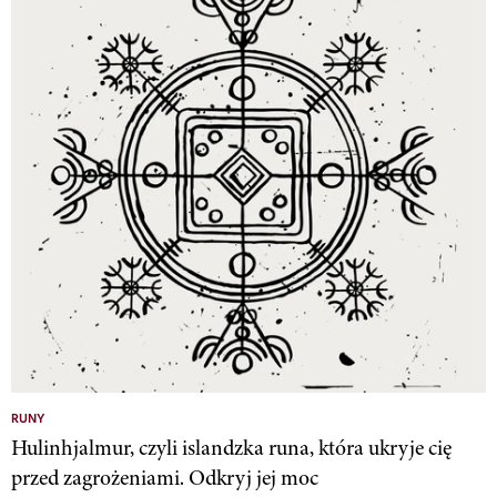
RUNY
Hulinhjalmur, czyli islandzka runa, która ukryje cię
przed zagrożeniami. Odkryj jej moc