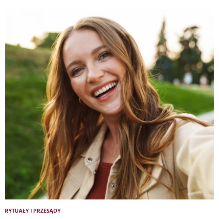
RYTUAŁY I PRZESĄDY