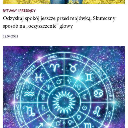
RYTUAŁY I PRZESĄDY
Odzyskaj spokój jeszcze przed majówką. Skuteczny
sposób na „oczyszczenie” głowy
28.04.2023