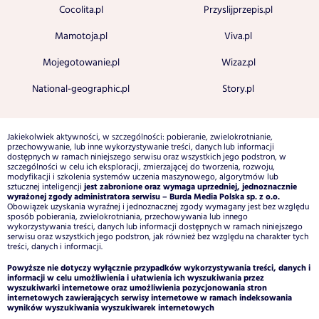
Cocolita.pl
Przyslijprzepis.pl
Mamotoja.pl
Viva.pl
Mojegotowanie.pl
Wizaz.pl
National-geographic.pl
Story.pl
Jakiekolwiek aktywności, w szczególności: pobieranie, zwielokrotnianie,
przechowywanie, lub inne wykorzystywanie treści, danych lub informacji
dostępnych w ramach niniejszego serwisu oraz wszystkich jego podstron, w
szczególności w celu ich eksploracji, zmierzającej do tworzenia, rozwoju,
modyfikacji i szkolenia systemów uczenia maszynowego, algorytmów lub
jest zabronione oraz wymaga uprzedniej, jednoznacznie
sztucznej inteligencji
wyrażonej zgody administratora serwisu – Burda Media Polska sp. z o.o.
Obowiązek uzyskania wyraźnej i jednoznacznej zgody wymagany jest bez względu
sposób pobierania, zwielokrotniania, przechowywania lub innego
wykorzystywania treści, danych lub informacji dostępnych w ramach niniejszego
serwisu oraz wszystkich jego podstron, jak również bez względu na charakter tych
treści, danych i informacji.
Powyższe nie dotyczy wyłącznie przypadków wykorzystywania treści, danych i
informacji w celu umożliwienia i ułatwienia ich wyszukiwania przez
wyszukiwarki internetowe oraz umożliwienia pozycjonowania stron
internetowych zawierających serwisy internetowe w ramach indeksowania
wyników wyszukiwania wyszukiwarek internetowych