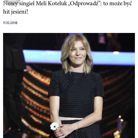
Nowy singiel Meli Koteluk „Odprowadź”: to może być
hit jesieni!
11.10.2018