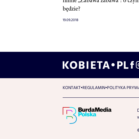
filmie „Zabawa zabawa”: o czy
będzie?
19.09.2018
KONTAKT
REGULAMIN
POLITYKA PRYW