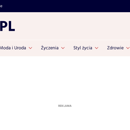
je
Moda i Uroda
Życzenia
Styl życia
Zdrowie