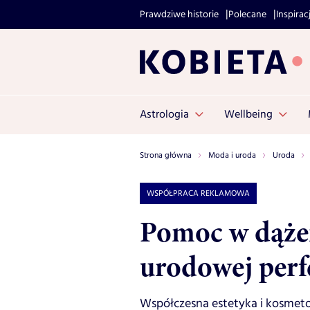
Prawdziwe historie
Polecane
Inspirac
Astrologia
Wellbeing
Strona główna
Moda i uroda
Uroda
WSPÓŁPRACA REKLAMOWA
Pomoc w dążen
urodowej perf
Współczesna estetyka i kosmeto