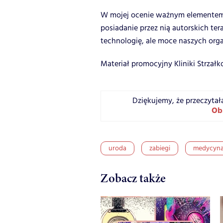
W mojej ocenie ważnym elementem w 
posiadanie przez nią autorskich ter
technologię, ale moce naszych or
Materiał promocyjny Kliniki Strzał
Dziękujemy, że przeczytał
Ob
uroda
zabiegi
medycyna
Zobacz także