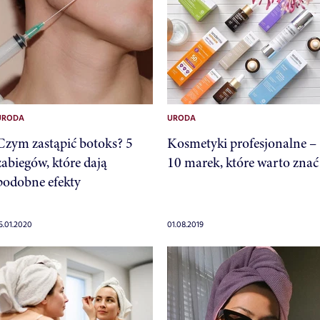
URODA
URODA
Czym zastąpić botoks? 5
Kosmetyki profesjonalne –
zabiegów, które dają
10 marek, które warto znać
podobne efekty
5.01.2020
01.08.2019