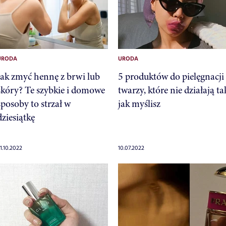
URODA
URODA
Jak zmyć hennę z brwi lub
5 produktów do pielęgnacji
skóry? Te szybkie i domowe
twarzy, które nie działają ta
sposoby to strzał w
jak myślisz
dziesiątkę
1.10.2022
10.07.2022