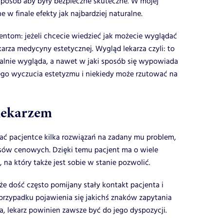
i sposób aby były bezpieczne skuteczne. W mojej
 w finale efekty jak najbardziej naturalne.
tom: jeżeli chcecie wiedzieć jak możecie wyglądać
karza medycyny estetycznej. Wygląd lekarza czyli: to
uralnie wygląda, a nawet w jaki sposób się wypowiada
go wyczucia estetyzmu i niekiedy może rzutować na
 lekarzem
ć pacjentce kilka rozwiązań na zadany mu problem,
esów cenowych. Dzięki temu pacjent ma o wiele
na który także jest sobie w stanie pozwolić.
e dość często pomijany stały kontakt pacjenta i
rzypadku pojawienia się jakichś znaków zapytania
a, lekarz powinien zawsze być do jego dyspozycji.