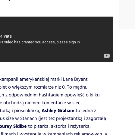
kampanii amerykańskiej marki Lane Bryant
obiet o większym rozmiarze niż 0. To mądra,
ch z odpowiednim hashtagiem opowieść o kilku
e obchodzą niemiłe komentarze w sieci.
Ashley Graham
torką i piosenkarką,
to jedna z
s size w Stanach (jest też projektantką i zagorzałą
urey Sidibe
to pisarka, aktorka i reżyserka,
w filmach i występuje w kampaniach reklamowych, a