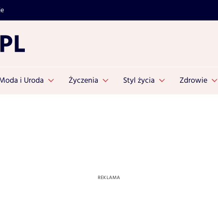
je
Moda i Uroda
Życzenia
Styl życia
Zdrowie