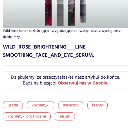
Wild Rose Serum rozjaśniająco - wygładzające do twarzy i oczu z wyciągiem z
dzikiej róży
WILD_ROSE_BRIGHTENING___LINE-
SMOOTHING_FACE_AND_EYE_SERUM.
Dziękujemy, że przeczytałaś/eś nasz artykuł do końca.
Obserwuj nas w Google
.
Bądź na bieżąco!
uroda
kosmetyki
maseczki
kremy
kosmetyki organiczne
serum