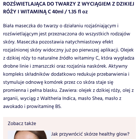
ROZŚWIETLAJĄCA DO TWARZY Z WYCIĄGIEM Z DZIKIEJ
RÓŻY I WITAMINĄ C 40ml / 1.35 fl oz
Biała maseczka do twarzy o działaniu rozjaśniającym i
rozświetlającym jest przeznaczona do wszystkich rodzajów
skóry. Maseczka pozostawia natychmiastowy efekt
rozjaśnionej skóry widoczny już po pierwszej aplikacji. Olejek
z dzikiej róży to naturalne źródło witaminy C, która wygładza
drobne linie i zmarszczki oraz rozjaśnia naskórek. Aktywny
kompleks składników dodatkowo redukuje przebarwienia i
stymuluje odnowę komórek przez co skóra staje się
promienna i pełna blasku. Zawiera: olejek z dzikiej róży, olej z
arganii, wyciąg z Waltheria Indica, masło Shea, masło z
awokado i prowitaminę B5.
Zobacz także
Jak przywrócić skórze healthy glow?