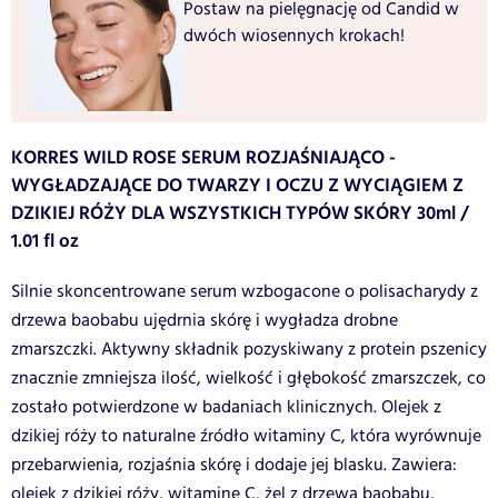
Postaw na pielęgnację od Candid w
dwóch wiosennych krokach!
KORRES WILD ROSE SERUM ROZJAŚNIAJĄCO -
WYGŁADZAJĄCE DO TWARZY I OCZU Z WYCIĄGIEM Z
DZIKIEJ RÓŻY DLA WSZYSTKICH TYPÓW SKÓRY 30ml /
1.01 fl oz
Silnie skoncentrowane serum wzbogacone o polisacharydy z
drzewa baobabu ujędrnia skórę i wygładza drobne
zmarszczki. Aktywny składnik pozyskiwany z protein pszenicy
znacznie zmniejsza ilość, wielkość i głębokość zmarszczek, co
zostało potwierdzone w badaniach klinicznych. Olejek z
dzikiej róży to naturalne źródło witaminy C, która wyrównuje
przebarwienia, rozjaśnia skórę i dodaje jej blasku. Zawiera:
olejek z dzikiej róży, witaminę C, żel z drzewa baobabu,