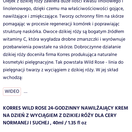
Olejek z dzikiej róży zawiera duże ilości kwasu linolowego i
linolenowego, dzięki czemu ma właściwościowości gojące,
nawilżające i zmiękczające. Tworzy ochronny film na skórze
pomagając w procesie regeneracji komórek i poprawiając
strukturę naskórka. Owoce dzikiej róży są bogatym źródłem
witaminy C, która wygładza drobne zmarszczki i wyrównuje
przebarwienia powstałe na skórze. Dobroczynne działanie
dzikiej róży doceniła firma Korres produkująca naturalne
kosmetyki pielęgnacyjne. Tak powstała Wild Rose - linia do
pielęgnacji twarzy z wyciągiem z dzikiej róży. W jej skład
wchodzą:
WIDEO
…
KORRES WILD ROSE 24-GODZINNY NAWILŻAJĄCY KREM
NA DZIEŃ Z WYCIĄGIEM Z DZIKIEJ RÓŻY DLA CERY
NORMANEJ I SUCHEJ , 40ml / 1.35 fl oz