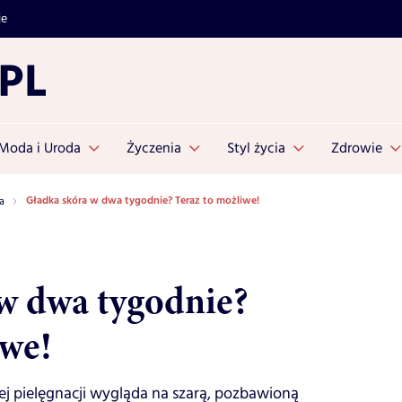
je
Moda i Uroda
Życzenia
Styl życia
Zdrowie
Gładka skóra w dwa tygodnie? Teraz to możliwe!
a
w dwa tygodnie?
iwe!
ej pielęgnacji wygląda na szarą, pozbawioną