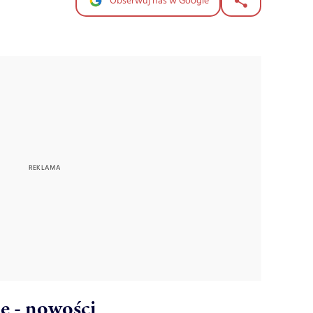
Obserwuj nas w Google
e - nowości