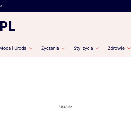
je
Moda i Uroda
Życzenia
Styl życia
Zdrowie