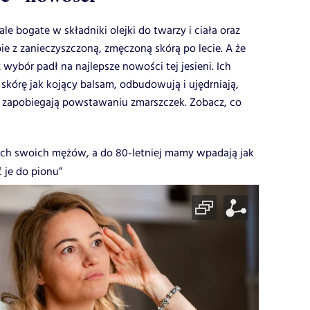
ale bogate w składniki olejki do twarzy i ciała oraz
ie z zanieczyszczoną, zmęczoną skórą po lecie. A że
wybór padł na najlepsze nowości tej jesieni. Ich
a skórę jak kojący balsam, odbudowują i ujędrniają,
i zapobiegają powstawaniu zmarszczek. Zobacz, co
zach swoich mężów, a do 80-letniej mamy wpadają jak
 je do pionu”