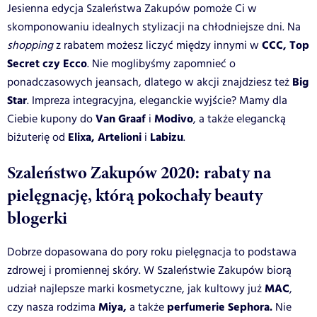
Jesienna edycja Szaleństwa Zakupów pomoże Ci w
skomponowaniu idealnych stylizacji na chłodniejsze dni. Na
CCC, Top
shopping
z rabatem możesz liczyć między innymi w
Secret czy Ecco
. Nie moglibyśmy zapomnieć o
Big
ponadczasowych jeansach, dlatego w akcji znajdziesz też
Star
. Impreza integracyjna, eleganckie wyjście? Mamy dla
Van Graaf
Modivo
Ciebie kupony do
i
, a także elegancką
Elixa, Artelioni
Labizu
biżuterię od
i
.
Szaleństwo Zakupów 2020: rabaty na
pielęgnację, którą pokochały beauty
blogerki
Dobrze dopasowana do pory roku pielęgnacja to podstawa
zdrowej i promiennej skóry. W Szaleństwie Zakupów biorą
MAC
udział najlepsze marki kosmetyczne, jak kultowy już
,
Miya,
perfumerie Sephora.
czy nasza rodzima
a także
Nie