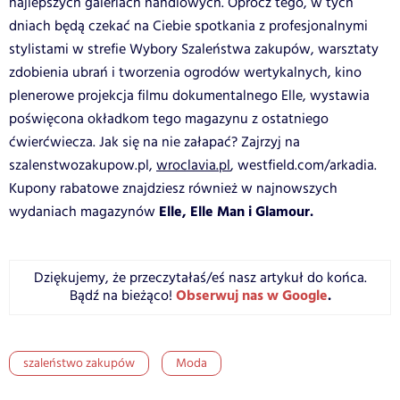
najlepszych galeriach handlowych. Oprócz tego, w tych
dniach będą czekać na Ciebie spotkania z profesjonalnymi
stylistami w strefie Wybory Szaleństwa zakupów, warsztaty
zdobienia ubrań i tworzenia ogrodów wertykalnych, kino
plenerowe projekcja filmu dokumentalnego Elle, wystawia
poświęcona okładkom tego magazynu z ostatniego
ćwierćwiecza. Jak się na nie załapać? Zajrzyj na
szalenstwozakupow.pl
,
wroclavia.pl
, westfield.com/arkadia.
Kupony rabatowe znajdziesz również w najnowszych
Elle, Elle Man i Glamour.
wydaniach magazynów
Dziękujemy, że przeczytałaś/eś nasz artykuł do końca.
Obserwuj nas w Google
.
Bądź na bieżąco!
szaleństwo zakupów
Moda