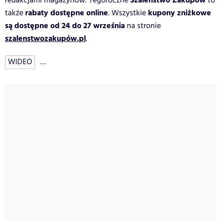
Szaleństwo Zakupów
redakcjami magazynów. Tegoroczne
to
rabaty dostępne online
kupony zniżkowe
także
. Wszystkie
są dostępne od 24 do 27 września
na stronie
szalenstwozakupów.pl
.
WIDEO
…