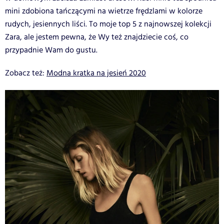
mini zdobiona tańczącymi na wietrze frędzlami w kolorze
rudych, jesiennych liści. To moje top 5 z najnowszej kolekcji
Zara, ale jestem pewna, że Wy też znajdziecie coś, co
przypadnie Wam do gustu.
Zobacz też:
Modna kratka na jesień 2020