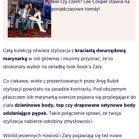
Biel czy czerń? Lee Cooper stawia na
ponadczasowe trendy!
kraciastą dwurzędową
Całą kolekcję otwiera stylizacja z
marynarką
w roli głównej i musimy przyznać, że to
doskonały wybór na okładkę look book’a Zary.
Co ciekawe, wiele z prezentowanych przez Anję Rubik
stylizacji powstało na zasadzie kontrastu. Pod obszernym
płaszczem lub marynarką oversize pojawia się przylegające do
dzianinowe body, top czy drapowane satynowe body
ciała
odsłaniające pępek.
Takie połączenie sprawi, że twoja
stylizacja nabierze odrobiny zmysłowości.
Wśród jesiennych nowości Zary pojawiają się też nowe