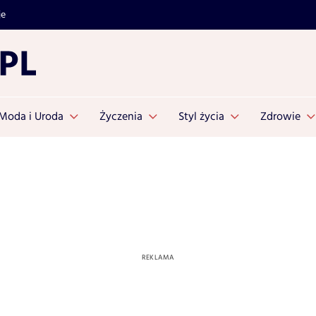
je
Moda i Uroda
Życzenia
Styl życia
Zdrowie