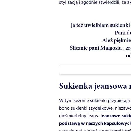
stylizacją i zgodnie stwierdzili, że
Ja też uwielbiam sukienki
Pani d
Ależ pięknie
Ślicznie pani Małgosiu , zre
od
Sukienka jeansowa 
W tym sezonie sukienki przybieraj
boho
sukienki szydełkowe
, niezaw
eansowe sukie
nieśmiertelny jeans. J
podstawą w naszych kapsułowych