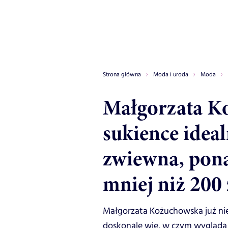
Strona główna
Moda i uroda
Moda
Małgorzata K
sukience idealn
zwiewna, pona
mniej niż 200 
Małgorzata Kożuchowska już nie 
doskonale wie, w czym wygląda 