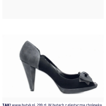
TAK!
www.butyk.pl, 299 zł. W butach z elastyczną cholewką,