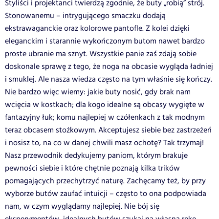
Styliści i projektanci twierdzą zgodnie, że buty „robią” strój.
Stonowanemu – intrygującego smaczku dodają
ekstrawaganckie oraz kolorowe pantofle. Z kolei dzięki
eleganckim i starannie wykończonym butom nawet bardzo
proste ubranie ma sznyt. Wszystkie panie zaś zdają sobie
doskonale sprawę z tego, że noga na obcasie wygląda ładniej
i smuklej. Ale nasza wiedza często na tym właśnie się kończy.
Nie bardzo więc wiemy: jakie buty nosić, gdy brak nam
wcięcia w kostkach; dla kogo idealne są obcasy wygięte w
fantazyjny łuk; komu najlepiej w czółenkach z tak modnym
teraz obcasem stożkowym. Akceptujesz siebie bez zastrzeżeń
i nosisz to, na co w danej chwili masz ochotę? Tak trzymaj!
Nasz przewodnik dedykujemy paniom, którym brakuje
pewności siebie i które chętnie poznają kilka trików
pomagających przechytrzyć naturę. Zachęcamy też, by przy
wyborze butów zaufać intuicji – często to ona podpowiada
nam, w czym wyglądamy najlepiej. Nie bój się