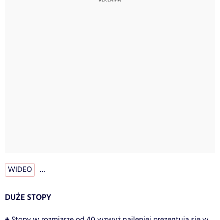
WIDEO
…
DUŻE STOPY
+
Stopy w rozmiarze od 40 wzwyż najlepiej prezentują się w