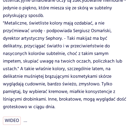
ostentacyjnie umalowane oczy są zdecydowanie niemodne -
jedynie o piękno, które miesza się ze skórą w subtelny
połyskujący sposób.
"Metaliczne, świetliste kolory mają ozdabiać, a nie
przyćmiewać urodę - podpowiada Sergiusz Osmański,
dyrektor artystyczny Sephory. - Taki makijaż ma być
delikatny, przyciągać światło i w przeciwieństwie do
nasyconych kolorów subtelnie, choć z takim samym
impetem, skupiać uwagę na twoich oczach, policzkach lub
ustach." A takie właśnie kolory, szczególnie latem, na
delikatnie muśniętej brązującymi kosmetykami skórze
wyglądają cudownie, bardzo świeżo, zmysłowo. Tylko
pamiętaj, by wybierać kremowe, miałkie konsystencje z
lśniącymi drobinkami. Inne, brokatowe, mogą wyglądać dość
groteskowo w ciągu dnia.
WIDEO
…