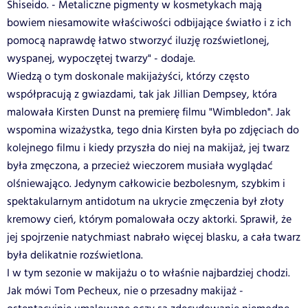
Shiseido. - Metaliczne pigmenty w kosmetykach mają
bowiem niesamowite właściwości odbijające światło i z ich
pomocą naprawdę łatwo stworzyć iluzję rozświetlonej,
wyspanej, wypoczętej twarzy" - dodaje.
Wiedzą o tym doskonale makijażyści, którzy często
współpracują z gwiazdami, tak jak Jillian Dempsey, która
malowała Kirsten Dunst na premierę filmu "Wimbledon". Jak
wspomina wizażystka, tego dnia Kirsten była po zdjęciach do
kolejnego filmu i kiedy przyszła do niej na makijaż, jej twarz
była zmęczona, a przecież wieczorem musiała wyglądać
olśniewająco. Jedynym całkowicie bezbolesnym, szybkim i
spektakularnym antidotum na ukrycie zmęczenia był złoty
kremowy cień, którym pomalowała oczy aktorki. Sprawił, że
jej spojrzenie natychmiast nabrało więcej blasku, a cała twarz
była delikatnie rozświetlona.
I w tym sezonie w makijażu o to właśnie najbardziej chodzi.
Jak mówi Tom Pecheux, nie o przesadny makijaż -