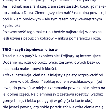
kreskę wzdłuż linii górnych rzęs. To wariant bezpieczny.
Jeśli jednak masz fantazję, złam stare zasady, kopiując make-
up z pokazu Diora. Ciemniejszy cień nałóż na dolną powiekę i
pod łukiem brwiowym – ale tym razem przy wewnętrznym
kąciku oka.
Przewrotność tego make-upu będzie najbardziej widoczna,
jeśli użyjesz papuzich kolorów – miksu pomarańczu i różu.
TRIO - czyli stopniowanie barw
Trzeci nie do pary? Niekoniecznie! Trójkąty są interesujące.
Dodanie np. różu do poczciwego zestawu dwóch beży od
razu nada make-upowi lekkości.
Krótka instrukcja: cień najjaśniejszy z palety rozprowadź od
linii brwi w dół. „Średni” aplikuj ruchem wachlarzowym (od
lewej do prawej) w miejscu załamania powieki plus nieco na
jej dolnej części. Najciemniejszy z zestawu rozetrzyj wzdłuż
górnych rzęs i lekko pociągnij w górę (à la kocie oko).
Nie jesteś pewna, czy sobie poradzisz? Niektóre cienie mają