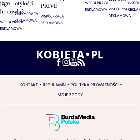
jego
otyłości
WSPÓŁPRACA
WSPÓŁ
PRIVÉ
WSPÓŁPRACA
REKLAMOWA
REKL
hodowla?
WSPÓŁPRACA
REKLAMOWA
WSPÓŁPRACA
REKLAMOWA
WSPÓŁPRACA
REKLAMOWA
REKLAMOWA
KONTAKT
REGULAMIN
POLITYKA PRYWATNOŚCI
MOJE ZGODY