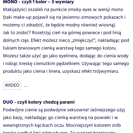
MONO - czyli 1 kolor – 3 wymiary
Makijażyści oszaleli na punkcie smoky eyes w wersji mono
(taki make-up pojawił się na jesienno-zimowych pokazach i
możemy ci zdradzić, że będzie modny również wiosną).
Jak to zrobić? Rozetrzyj cień na górnej powiece i pod linią
dolnych rzęs. Efekt możesz nieco „zmiękczyć”, nakładając pod
łukiem brwiowym cienką warstwę tego samego koloru.
Możesz także użyć go jako eyelinera, dodając do cienia wody
i robiąc kreskę cieniutkim pędzelkiem. Używając tego samego
produktu jako cienia i linera, uzyskasz efekt trójwymiaru.
WIDEO
…
DUO - czyli kolory chodzą parami
Podwójne cienie są podwójnie seksowne! Jaśniejszego użyj
jako bazy, nakładając go cienką warstwą na powieki i w
wewnętrznych kącikach oczu. Mocniejszym kolorem zrób