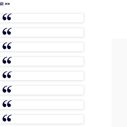
i! >>