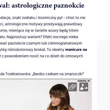
ał: astrologiczne paznokcie
elacje, znaki zodiaku i kosmiczny pył - choć to nie
ci, astrologiczne motywy przeżywają prawdziwy
ebrne, mieniące się w świetle wzory będą hitem
łu. Najprostszy wariant? Efekt nocnego nieba
ować paznokcie czarnym lub ciemnogranatowym
manicure na
łytkę różnokolorowy brokat. To idealny
też z powodzeniem nosić na co dzień do zimowych
a Trzebiatowska: „Bardzo czekam na zmarszczki”