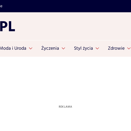
je
Moda i Uroda
Życzenia
Styl życia
Zdrowie