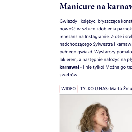
Manicure na karnaw
Gwiazdy i księżyc, błyszczące konst
nowość w sztuce zdobienia paznok
renesans na Instagramie. Złote i sr
nadchodzącego Sylwestra i karnawa
pełnego gwiazd. Wystarczy pomal
lakierem, a następnie nałożyć na p
karnawał
- i nie tylko! Można go 
swetrów.
WIDEO
TYLKO U NAS: Marta Żmud