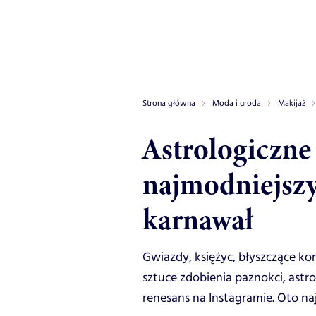
Strona główna
Moda i uroda
Makijaż
Astrologiczne
najmodniejsz
karnawał
Gwiazdy, księżyc, błyszczące kon
sztuce zdobienia paznokci, ast
renesans na Instagramie. Oto n