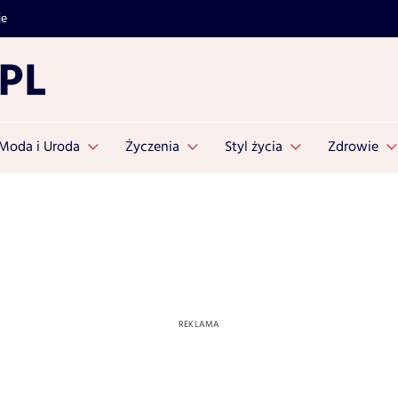
je
Moda i Uroda
Życzenia
Styl życia
Zdrowie