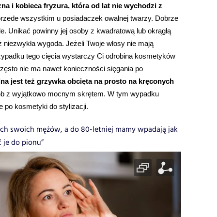
na i kobieca fryzura, która od lat nie wychodzi z 
przede wszystkim u posiadaczek owalnej twarzy. Dobrze 
. Unikać powinny jej osoby z kwadratową lub okrągłą 
eż niezwykła wygoda. Jeżeli Twoje włosy nie mają 
zypadku tego cięcia wystarczy Ci odrobina kosmetyków 
zęsto nie ma nawet konieczności sięgania po 
a jest też grzywka obcięta na prosto na kręconych 
osób z wyjątkowo mocnym skrętem. W tym wypadku 
po kosmetyki do stylizacji. 
zach swoich mężów, a do 80-letniej mamy wpadają jak
 je do pionu”