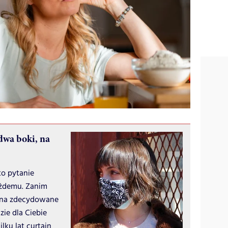
dwa boki, na
o pytanie
ażdemu. Zanim
a na zdecydowane
zie dla Ciebie
lku lat curtain