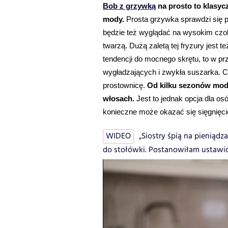
Bob z grzywką
 na prosto to klasycz
mody. 
Prosta grzywka sprawdzi się 
będzie też wyglądać na wysokim czole
twarzą. Dużą zaletą tej fryzury jest t
tendencji do mocnego skrętu, to w pr
wygładzających i zwykła suszarka. C
prostownicę. 
Od kilku sezonów modn
włosach.
 Jest to jednak opcja dla 
konieczne może okazać się sięgnięcie 
WIDEO
„Siostry śpią na pieniąd
do stołówki. Postanowiłam ustawić