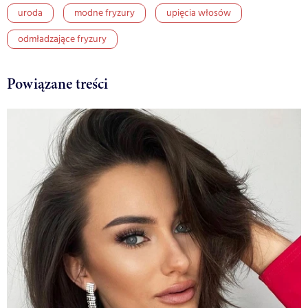
uroda
modne fryzury
upięcia włosów
odmładzające fryzury
Powiązane treści