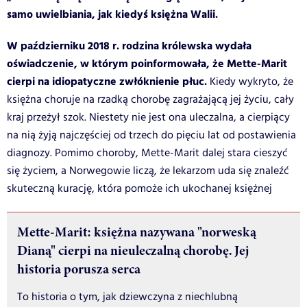
samo uwielbiania, jak kiedyś księżna Walii.
W październiku 2018 r. rodzina królewska wydała
oświadczenie, w którym poinformowała, że Mette-Marit
cierpi na idiopatyczne zwłóknienie płuc.
Kiedy wykryto, że
księżna choruje na rzadką chorobę zagrażającą jej życiu, cały
kraj przeżył szok. Niestety nie jest ona uleczalna, a cierpiący
na nią żyją najczęściej od trzech do pięciu lat od postawienia
diagnozy. Pomimo choroby, Mette-Marit dalej stara cieszyć
się życiem, a Norwegowie liczą, że lekarzom uda się znaleźć
skuteczną kurację, która pomoże ich ukochanej księżnej
Mette-Marit: księżna nazywana "norweską
Dianą" cierpi na nieuleczalną chorobę. Jej
historia porusza serca
To historia o tym, jak dziewczyna z niechlubną