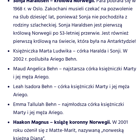
Sonja Haraldsen – królowa Norwegii.
Para pobrała się w
1968 r. w Oslo. Zakochani musieli czekać na pozwolenie
na ślub dziesięć lat, ponieważ Sonja nie pochodziła z
rodziny szlacheckiej. Sonja Haraldsen jest pierwszą
królową Norwegii po 53-letniej przerwie. Jest również
pierwszą królową na świecie, która była na Antarktydzie!
Księżniczka Marta Ludwika – córka Haralda i Sonji. W
2002 r. poślubiła Ariego Behn.
Maud Angelica Behn – najstarsza córka księżniczki Marty
i jej męża Ariego.
Leah Isadora Behn – córka księżniczki Marty i jej męża
Ariego.
Emma Tallulah Behn – najmłodsza córka księżniczki
Marty i jej męża Ariego.
Haakon Magnus – książę koronny Norwegii.
W 2001
roku ożenił się z Matte-Marit, nazywaną „norweską
księżną Dianą”.