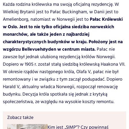
Każda rodzina królewska ma swoją oficjalną rezydencję. W
Wielkiej Brytanii jest to Pałac Buckingham, w Danii jest to
Pałac Królewski
Amelienborg, natomiast w Norwegii jest to
w Oslo. Jest to nie tylko oficjalna siedziba norweskich
monarchów, ale także jeden z najbardziej
charakterystycznych budynków w kraju. Położony jest na
wzgórzu Bellevuehøyden w centrum miasta.
Pałac nie
zawsze był jednak ulubioną rezydencją królów Norwegii.
Dopiero w 1905 r. został stałą siedzibą królewską Haakona VII.
W okresie rządów następnego króla, Olafa V, pałac nie był
remontowany i w związku z tym zaczął podupadać. Dopiero
Harald V, aktualny władca Norwegii, rozpoczął renowację
budynku. Decyzja króla spotkała się jednak z krytyką
społeczeństwa, ze względu na wysokie koszty remontu.
Zobacz także
Kim jest „SIMP”? Czy powinnaś