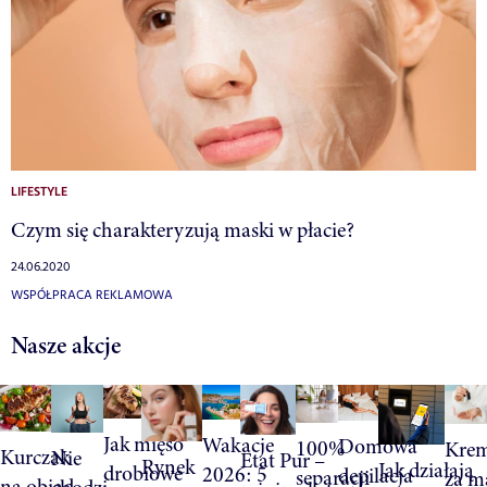
LIFESTYLE
Czym się charakteryzują maski w płacie?
24.06.2020
WSPÓŁPRACA REKLAMOWA
Nasze akcje
Jak mięso
Wakacje
Domowa
100%
Krem
Kurczak
Nie
Etat Pur –
Rynek
Jak działają
drobiowe
2026: 5
depilacja
separacji
za m
na obiad